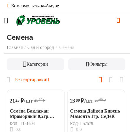
Комсомольск-на-Амуре
Семена
Главная
/
Сад и огород
/
Семена
Категории
Фильтры
Без сортировки
₽
/шт
₽
/шт
21
23
25
80
25
₽
28
₽
00
00
Семена Баклажан
Семена Дайкон Бивень
Мраморный 0,2гр.
Мамонта 1гр. СеДеК
Аэлита
КОД:
151604
КОД:
57579
0.0
0.0