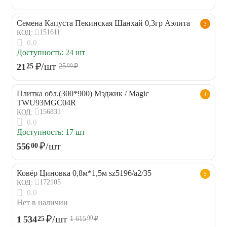
Семена Капуста Пекинская Шанхай 0,3гр Аэлита
3
151611
КОД:
0.0
Доступность:
24 шт
₽
/шт
21
25
25
₽
00
Плитка обл.(300*900) Мэджик / Magic
4
TWU93MGC04R
156831
КОД:
0.0
Доступность:
17 шт
₽
/шт
556
00
Ковёр Циновка 0,8м*1,5м sz5196/a2/35
5
172105
КОД:
0.0
Нет в наличии
₽
/шт
1 534
25
1 615
₽
00