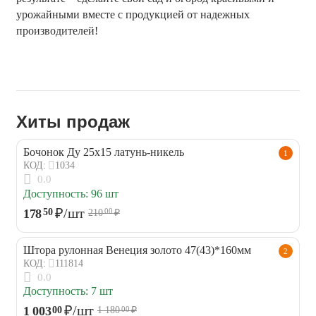
урожайными вместе с продукцией от надежных 
производителей!
Хиты продаж
Бочонок Ду 25х15 латунь-никель
1
1034
КОД:
0.0
Доступность:
96 шт
₽
/шт
178
50
210
₽
00
Штора рулонная Венеция золото 47(43)*160мм
2
111814
КОД:
0.0
Доступность:
7 шт
₽
/шт
1 003
00
1 180
₽
00