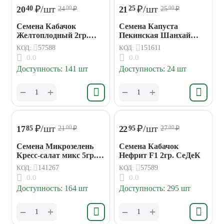
₽
/шт
₽
/шт
20
21
40
25
24
₽
25
₽
00
00
Семена Кабачок
Семена Капуста
Желтоплодный 2гр.
Пекинская Шанхай
СеДеК
0,3гр Аэлита
КОД:
57588
КОД:
151611
0.0
0.0
Доступность:
141 шт
Доступность:
24 шт
+
+
−
−
₽
/шт
₽
/шт
17
22
85
95
21
₽
27
₽
00
00
Семена Микрозелень
Семена Кабачок
Кресс-салат микс 5гр.
Нефрит F1 2гр. СеДеК
Гавриш
КОД:
141267
КОД:
57589
0.0
0.0
Доступность:
164 шт
Доступность:
295 шт
+
+
−
−