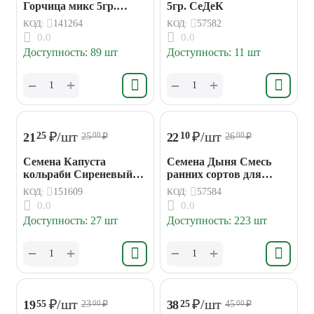
Горчица микс 5гр.
5гр. СеДеК
Гавриш
КОД:
141264
КОД:
57582
0.0
0.0
Доступность:
89 шт
Доступность:
11 шт
+
+
−
−
₽
/шт
₽
/шт
21
22
25
10
25
₽
26
₽
00
00
Семена Капуста
Семена Дыня Смесь
кольраби Сиреневый
ранних сортов для
туман 0,5гр Аэлита
холодного климата
КОД:
151609
КОД:
57584
0,5гр. СеДеК
0.0
0.0
Доступность:
27 шт
Доступность:
223 шт
+
+
−
−
₽
/шт
₽
/шт
19
38
55
25
23
₽
45
₽
00
00