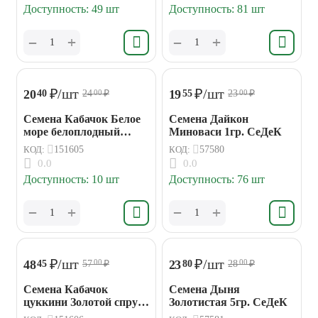
Доступность:
49 шт
Доступность:
81 шт
+
+
−
−
₽
/шт
₽
/шт
20
19
40
55
24
₽
23
₽
00
00
Семена Кабачок Белое
Семена Дайкон
море белоплодный
Миноваси 1гр. СеДеК
Аэлита
КОД:
151605
КОД:
57580
0.0
0.0
Доступность:
10 шт
Доступность:
76 шт
+
+
−
−
₽
/шт
₽
/шт
48
23
45
80
57
₽
28
₽
00
00
Семена Кабачок
Семена Дыня
цуккини Золотой спрут
Золотистая 5гр. СеДеК
Аэлита