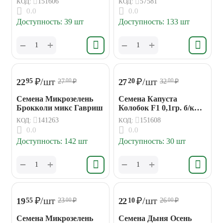
КОД:
151606
КОД:
57581
0.0
0.0
Доступность:
39 шт
Доступность:
133 шт
+
+
−
−
₽
/шт
₽
/шт
22
27
95
20
27
₽
32
₽
00
00
Семена Микрозелень
Семена Капуста
Брокколи микс Гавриш
Колобок F1 0,1гр. б/к
Аэлита
КОД:
141263
КОД:
151608
0.0
0.0
Доступность:
142 шт
Доступность:
30 шт
+
+
−
−
₽
/шт
₽
/шт
19
22
55
10
23
₽
26
₽
00
00
Семена Микрозелень
Семена Дыня Осень