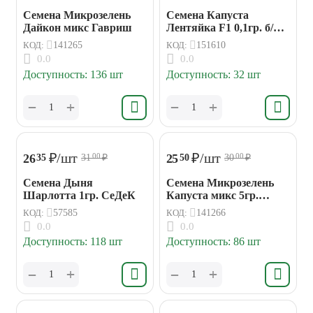
Семена Микрозелень
Семена Капуста
Дайкон микс Гавриш
Лентяйка F1 0,1гр. б/к
Аэлита
КОД:
141265
КОД:
151610
0.0
0.0
Доступность:
136 шт
Доступность:
32 шт
+
+
−
−
₽
/шт
₽
/шт
26
25
35
50
31
₽
30
₽
00
00
Семена Дыня
Семена Микрозелень
Шарлотта 1гр. СеДеК
Капуста микс 5гр.
Гавриш
КОД:
57585
КОД:
141266
0.0
0.0
Доступность:
118 шт
Доступность:
86 шт
+
+
−
−