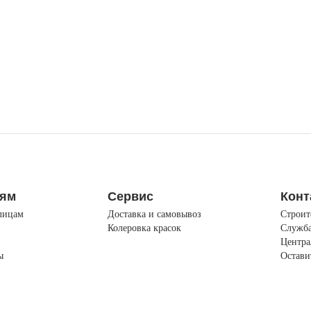
лям
Сервис
Конт
лицам
Доставка и самовывоз
Строит
Колеровка красок
Служба
Центра
ы
Остави