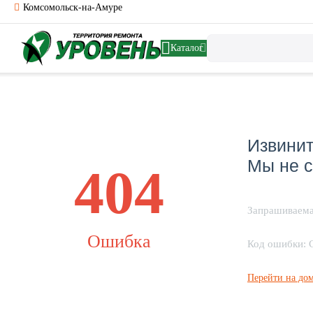
Комсомольск-на-Амуре
Каталог
Извинит
Мы не с
404
Запрашиваема
Ошибка
Код ошибки: 
Перейти на до