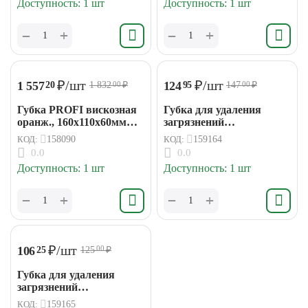
Доступность:
1 шт
Доступность:
1 шт
+
+
−
−
₽
/шт
₽
/шт
1 557
124
20
95
1 832
₽
147
₽
00
00
Губка PROFI вискозная
Губка для удаления
оранж., 160х110х60мм
загрязнений
(НАМ)
крупнопористая
КОД:
158090
КОД:
159164
РемоКолор
0.0
0.0
140х110х60мм
Доступность:
1 шт
Доступность:
1 шт
+
+
−
−
₽
/шт
106
25
125
₽
00
Губка для удаления
загрязнений
мелкопористая
КОД:
159165