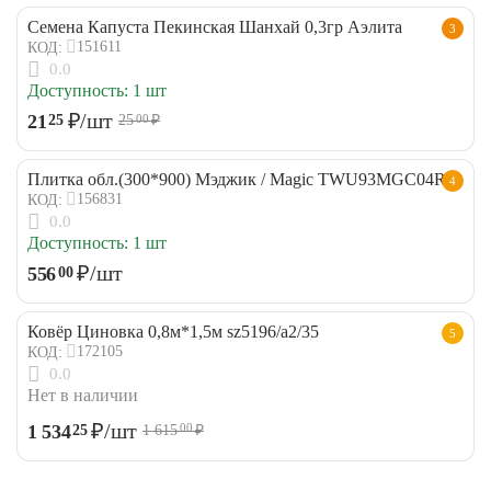
Семена Капуста Пекинская Шанхай 0,3гр Аэлита
3
151611
КОД:
0.0
Доступность:
1 шт
₽
/шт
21
25
25
₽
00
Плитка обл.(300*900) Мэджик / Magic TWU93MGC04R
4
156831
КОД:
0.0
Доступность:
1 шт
₽
/шт
556
00
Ковёр Циновка 0,8м*1,5м sz5196/a2/35
5
172105
КОД:
0.0
Нет в наличии
₽
/шт
1 534
25
1 615
₽
00