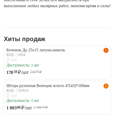
выполнении любых малярных работ, экономя время и силы!
Хиты продаж
Бочонок Ду 25х15 латунь-никель
1
1034
КОД:
0.0
Доступность:
1 шт
₽
/шт
178
50
210
₽
00
Штора рулонная Венеция золото 47(43)*160мм
2
111814
КОД:
0.0
Доступность:
1 шт
₽
/шт
1 003
00
1 180
₽
00