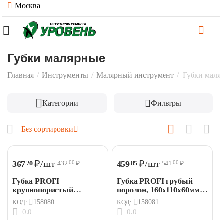
Москва
Губки малярные
Главная
/
Инструменты
/
Малярный инструмент
/
Губки мал
Категории
Фильтры
Без сортировки
₽
/шт
₽
/шт
367
459
20
85
432
₽
541
₽
00
00
Губка PROFI
Губка PROFI грубый
крупнопористый
поролон, 160х110х60мм
поролон, 160х110х60мм
(НАМ)
КОД:
158080
КОД:
158081
(НАМ)
0.0
0.0