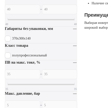
Наличие си
–
Преимуще
Выбирая инверт
40
40
широкий выбор 
Габариты без упаковки, мм
370х300х140
Класс товара
полупрофессиональный
ПВ на макс. токе, %
–
35
35
Макс. давление, бар
–