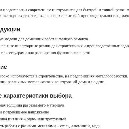
ии представлены современные инструменты для быстрой и точной резки м
инверторных резаков, отличающихся высокой производительностью, мал
дукции
е модели для домашних работ и мелкого ремонта
альные инверторные резаки для строительных и производственных зада
 с аксессуарами для расширения функциональности
ие
ироко используются в строительстве, на предприятиях металлообработки,
ании различных металлических конструкций дома и на даче.
 характеристики выбора
ая толщина разрезаемого материала
и потребляемое напряжение
ика питания – одно- или трехфазный
ь работы с разными металлами – сталь, алюминий, медь