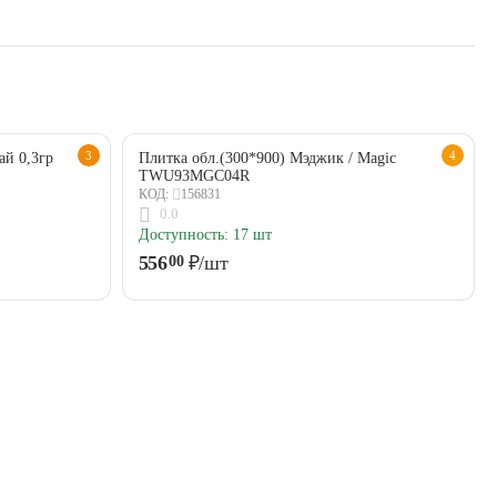
3
4
ай 0,3гр
Плитка обл.(300*900) Мэджик / Magic
TWU93MGC04R
156831
КОД:
0.0
Доступность:
17 шт
556
₽
/шт
00