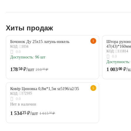
Хиты продаж
1
Бочонок Ду 25х15 латунь-никель
Штора рулонн
47(43)*160мм
1034
КОД:
111814
КОД:
0.0
0.0
Доступность:
96 шт
Доступность:
178
₽
/шт
1 003
₽
/
50
00
210
₽
00
5
Ковёр Циновка 0,8м*1,5м sz5196/a2/35
172105
КОД:
0.0
Нет в наличии
1 534
₽
/шт
25
1 615
₽
00