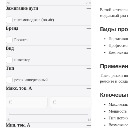
200
200
Зажигание дуги
В этой категор
модельный ряд 
пневмоподжиг (on-air)
Бренд
Виды про
Портативны
Ресанта
Профессион
Вид
Комплекты
инвертор
Применен
Тип
Такие резаки ш
резак инверторный
ремонте и созд
Макс. ток, А
Ключевые
–
Максимальн
Мощность 
Тип источн
15
15
Мин. ток, А
Возможност