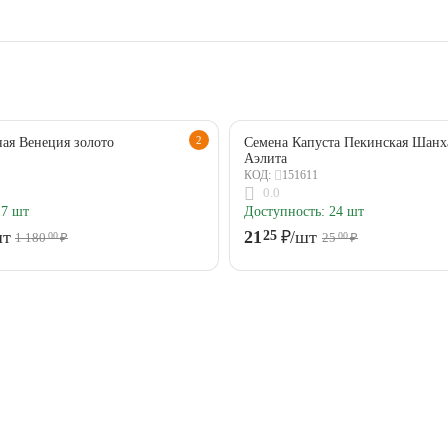
2
ая Венеция золото
Семена Капуста Пекинская Шанх
Аэлита
151611
КОД:
0.0
7 шт
Доступность:
24 шт
шт
21
₽
/шт
25
1 180
₽
25
₽
00
00