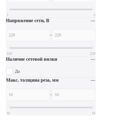
5
5
Напряжение сети, В
–
220
220
Наличие сетевой вилки
Да
Макс. толщина реза, мм
–
16
16