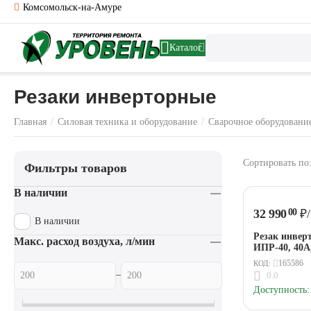
Комсомольск-на-Амуре
Каталог
Резаки инверторные
Главная
/
Силовая техника и оборудование
/
Сварочное оборудовани
Сортировать по
Фильтры товаров
В наличии
32 990
₽
00
В наличии
Резак инве
Макс. расход воздуха, л/мин
ИПР-40, 40А
165586
КОД:
–
0.0
Доступность: