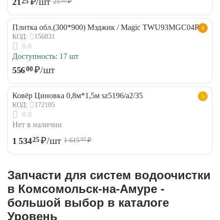
₽
/шт
21
25
25
₽
00
Плитка обл.(300*900) Мэджик / Magic TWU93MGC04R
4
156831
КОД:
0.0
Доступность:
17 шт
₽
/шт
556
00
Ковёр Циновка 0,8м*1,5м sz5196/a2/35
5
172105
КОД:
0.0
Нет в наличии
₽
/шт
1 534
25
1 615
₽
00
Запчасти для систем водоочистки
в Комсомольск-на-Амуре -
большой выбор в каталоге
Уровень