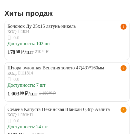
Хиты продаж
Бочонок Ду 25х15 латунь-никель
1
1034
КОД:
0.0
Доступность:
102 шт
₽
/шт
178
50
210
₽
00
Штора рулонная Венеция золото 47(43)*160мм
2
111814
КОД:
0.0
Доступность:
7 шт
₽
/шт
1 003
00
1 180
₽
00
Семена Капуста Пекинская Шанхай 0,3гр Аэлита
3
151611
КОД:
0.0
Доступность:
24 шт