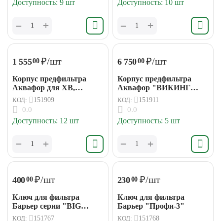
Доступность:
9 шт
Доступность:
10 шт
+
+
−
−
₽
/шт
₽
/шт
1 555
6 750
00
00
Корпус предфильтра
Корпус предфильтра
Аквафор для ХВ,
Аквафор "ВИКИНГ
армированный
Pro" (соед.1")
КОД:
151909
КОД:
151911
(соед.1/2")
0.0
0.0
Доступность:
12 шт
Доступность:
5 шт
+
+
−
−
₽
/шт
₽
/шт
400
230
00
00
Ключ для фильтра
Ключ для фильтра
Барьер серии "BIG
Барьер "Профи-3"
BLUE"
КОД:
151767
КОД:
151768