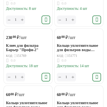
0.0
0.0
Доступность:
8 шт
Доступность:
4 шт
+
+
−
−
₽
/шт
₽
/шт
230
60
00
00
Ключ для фильтра
Кольцо уплотнительное
Барьер "Профи-2"
для фильтров воды
Барьер
КОД:
151769
КОД:
151771
0.0
0.0
Доступность:
18 шт
Доступность:
14 шт
+
+
−
−
₽
/шт
₽
/шт
60
60
00
00
Кольцо уплотнительное
Кольцо уплотнительное