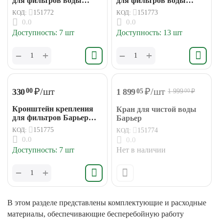
для фильтров воды
для фильтров воды
Барьер "ПРОФИ-2"
Барьер "ПРОФИ-3"
КОД:
151772
КОД:
151773
0.0
0.0
Доступность:
7 шт
Доступность:
13 шт
+
+
−
−
₽
/шт
₽
/шт
330
00
1 899
05
1 999
₽
00
Кронштейн крепления
Кран для чистой воды
для фильтров Барьер
Барьер
серии "BIG BLUE"
КОД:
151775
КОД:
151774
0.0
0.0
Доступность:
7 шт
Нет в наличии
+
−
В этом разделе представлены комплектующие и расходные
материалы, обеспечивающие бесперебойную работу