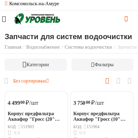
Комсомольск-на-Амуре
Запчасти для систем водоочистки
Главная
/
Водоснабжение
/
Системы водоочистки
/
Запчасти
Категории
Фильтры
Без сортировки
₽
/шт
₽
/шт
4 499
3 750
00
00
Корпус предфильтра
Корпус предфильтра
Аквафор "Гросс (20"
Аквафор "Гросс (10"
BIG BLUE)" для ХВ
BIG BLUE)" для ХВ
КОД:
151903
КОД:
151904
(соед. 1")
(соед. 1")
0.0
0.0