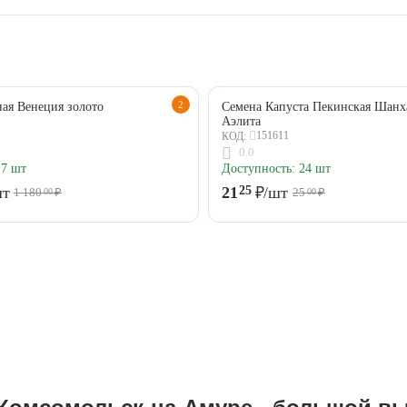
2
ая Венеция золото
Семена Капуста Пекинская Шанх
Аэлита
151611
КОД:
0.0
7 шт
Доступность:
24 шт
шт
21
₽
/шт
25
1 180
₽
25
₽
00
00