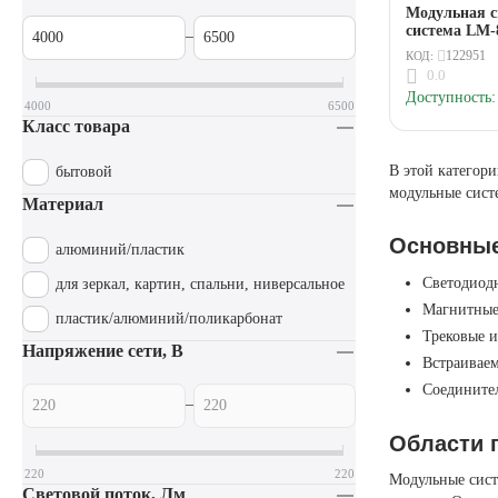
Модульная с
система LM-
–
дополнитель
122951
КОД:
950Лм, 4000
0.0
Доступность:
4000
6500
Класс товара
В этой категор
бытовой
модульные сист
Материал
Основные
алюминий/пластик
Светодиод
для зеркал, картин, спальни, ниверсальное
Магнитные
пластик/алюминий/поликарбонат
Трековые 
Напряжение сети, В
Встраиваем
Соедините
–
Области 
220
220
Модульные сист
Световой поток, Лм