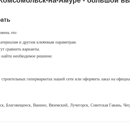
омсомольск-на-Амуре - большой вы
рать
овень это:
материалам и другим ключевым параметрам.
ут сравнить варианты.
ы найти необходимое решение.
 строительных гипермаркетах нашей сети или оформить заказ на официа
вск, Благовещенск, Ванино, Вяземский, Лучегорск, Советская Гавань, Ч