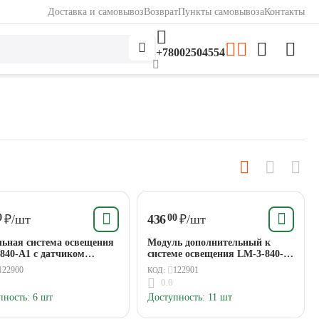
Доставка и самовывоз
Возврат
Пункты самовывоза
Контакты
+78002504554
₽
/шт
436
₽
/шт
0
00
ьная система освещения
Модуль дополнительный к
840-A1 с датчиком
системе освещения LM-3-840-
сновения 3Вт 350Лм
A1 ЭРА
122900
122901
КОД:
 ЭРА
0.0
пность:
6 шт
Доступность:
11 шт