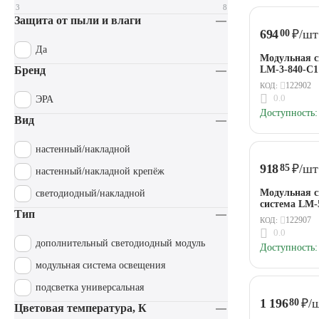
3
8
Защита от пыли и влаги
694
₽
/шт
00
Да
Модульная с
LM-3-840-C1
Бренд
прикосновен
122902
КОД:
4000K ЭРА
0.0
ЭРА
Доступность:
Вид
настенный/накладной
918
₽
/шт
85
настенный/накладной крепёж
Модульная с
светодиодный/накладной
система LM-
Тип
дополнитель
122907
КОД:
600Лм, 4000
0.0
дополнительный светодиодный модуль
Доступность:
модульная система освещения
подсветка универсальная
1 196
₽
/
80
Цветовая температура, К