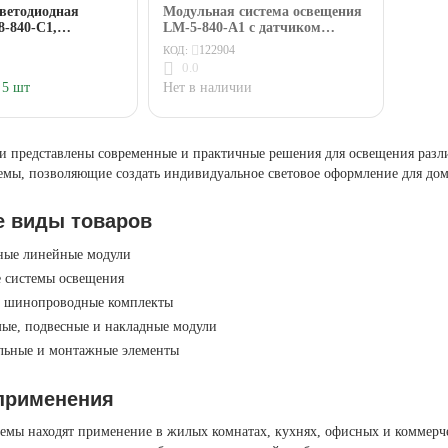
ветодиодная
Модульная система освещения
8-840-С1,
LM-5-840-A1 с датчиком
ный модуль 8 Вт,
прикосновения 5Вт 600Лм
122904
КОД:
K ЭРА
4000K ЭРА
0.0
Нет в наличии
5 шт
ии представлены современные и практичные решения для освещения разл
емы, позволяющие создать индивидуальное световое оформление для дома
 виды товаров
ные линейные модули
 системы освещения
и шинопроводные комплекты
ые, подвесные и накладные модули
льные и монтажные элементы
применения
емы находят применение в жилых комнатах, кухнях, офисных и коммерчес