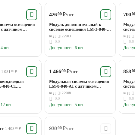
426
₽
/шт
700
00
0
истема освещения
Модуль дополнительный к
Модул
 с датчиком
системе освещения LM-3-840-
систе
ия 3Вт 350Лм
C1 ЭРА
A1 Э
122903
КОД:
КОД:
0.0
0.0
4 шт
Доступность:
6 шт
Досту
1 466
₽
/шт
858
00
0
1 081
₽
00
ветодиодная
Модульная система освещения
Модул
5-840-С1,
LM-8-840-A1 с датчиком
систе
ный модуль 5 Вт,
прикосновения 8Вт 950Лм
A1 Э
122908
КОД:
КОД:
K ЭРА
4000K ЭРА
0.0
0.0
12 шт
Доступность:
5 шт
Досту
шт
930
₽
/шт
00
1 408
₽
00