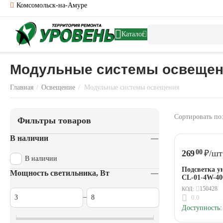
Комсомольск-на-Амуре
Каталог
Модульные системы освещен
Главная
/
Освещение
/
Модульные системы освещения
Сортировать по
Фильтры товаров
В наличии
269
₽
/шт
00
В наличии
Подсветка у
Мощность светильника, Вт
CL-01-4W-4
150428
КОД:
–
0.0
Доступность: