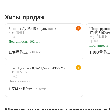
Хиты продаж
1
Бочонок Ду 25х15 латунь-никель
Штора рулонн
47(43)*160мм
1034
КОД:
111814
КОД:
0.0
0.0
Доступность:
102 шт
Доступность:
178
₽
/шт
1 003
₽
/
50
00
210
₽
00
5
Ковёр Циновка 0,8м*1,5м sz5196/a2/35
172105
КОД:
0.0
Нет в наличии
1 534
₽
/шт
25
1 615
₽
00