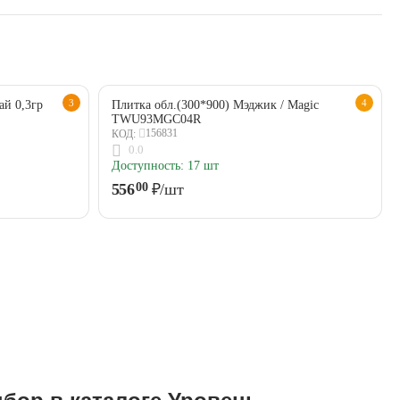
3
4
ай 0,3гр
Плитка обл.(300*900) Мэджик / Magic
TWU93MGC04R
156831
КОД:
0.0
Доступность:
17 шт
556
₽
/шт
00