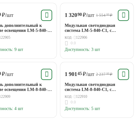
₽
/шт
1 320
₽
/шт
0
90
1 554
₽
00
ь дополнительный к
Модульная светодиодная
ме освещения LM-5-840-
система LM-5-840-C1, с
РА
датчиком прикосновения 5 Вт,
122905
122906
КОД:
600Лм, 4000K ЭРА
0.0
пность:
9 шт
Доступность:
3 шт
₽
/шт
1 901
₽
/шт
0
45
2 237
₽
00
ь дополнительный к
Модульная светодиодная
ме освещения LM-8-840-
система LM-8-840-C1, с
РА
датчиком прикосновения 8 Вт,
122909
122910
КОД:
950Лм, 4000K ЭРА
0.0
пность:
4 шт
Доступность:
5 шт