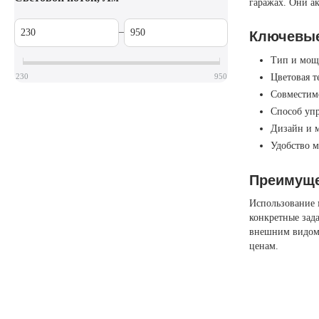
гаражах. Они а
–
Ключевые
Тип и мощ
Цветовая т
230
950
Совместим
Способ упр
Дизайн и 
Удобство 
Преимуще
Использование 
конкретные зад
внешним видом.
ценам.