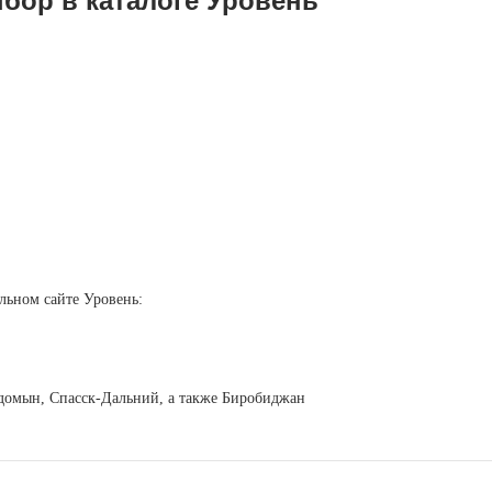
бор в каталоге Уровень
льном сайте Уровень:
егдомын, Спасск-Дальний, а также Биробиджан