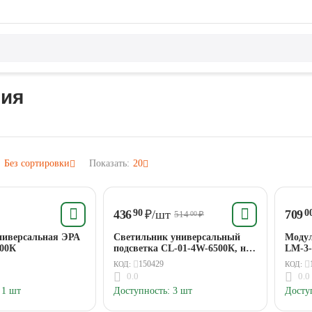
ия
:
Без сортировки
Показать:
20
436
₽
/шт
709
90
0
514
₽
00
ниверсальная ЭРА
Светильник универсальный
Модул
000К
подсветка CL-01-4W-6500К, на
LM-3-
батарейках ЭРА
прико
150429
КОД:
КОД:
4000K
0.0
0.0
1 шт
Доступность:
3 шт
Досту