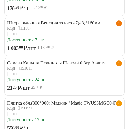
₽
/шт
178
50
210
₽
00
Штора рулонная Венеция золото 47(43)*160мм
2
111814
КОД:
0.0
Доступность:
7 шт
₽
/шт
1 003
00
1 180
₽
00
Семена Капуста Пекинская Шанхай 0,3гр Аэлита
3
151611
КОД:
0.0
Доступность:
24 шт
₽
/шт
21
25
25
₽
00
Плитка обл.(300*900) Мэджик / Magic TWU93MGC04R
4
156831
КОД:
0.0
Доступность:
17 шт
₽
/шт
556
00