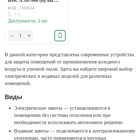
BHC-L10-S06 (пульт
BRC-S), 6кВт
КОД:
161624
0.0
Доступность:
1 шт
+
−
В данной категории представлены современные устройства
для защиты помещений от проникновения холодного
воздуха и уличной пыли. Здесь вы найдете широкий выбор
электрических и водяных моделей для различных
помещений.
Виды
Электрические завесы — устанавливаются в
помещениях без системы отопления или при
необходимости использовать автономное решение.
Водяные завесы — подключаются к централизованному
отоплению, часто применяются в крупных