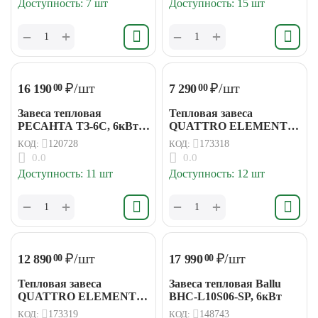
Доступность:
7 шт
Доступность:
15 шт
+
+
−
−
₽
/шт
₽
/шт
16 190
7 290
00
00
Завеса тепловая
Тепловая завеса
РЕСАНТА ТЗ-6С, 6кВт,с
QUATTRO ELEMENTI
пультом
QE-3000TVZ 3кВт
КОД:
120728
КОД:
173318
0.0
0.0
Доступность:
11 шт
Доступность:
12 шт
+
+
−
−
₽
/шт
₽
/шт
12 890
17 990
00
00
Тепловая завеса
Завеса тепловая Ballu
QUATTRO ELEMENTI
BHC-L10S06-SP, 6кВт
QE-5000TVZ 5кВт
КОД:
173319
КОД:
148743