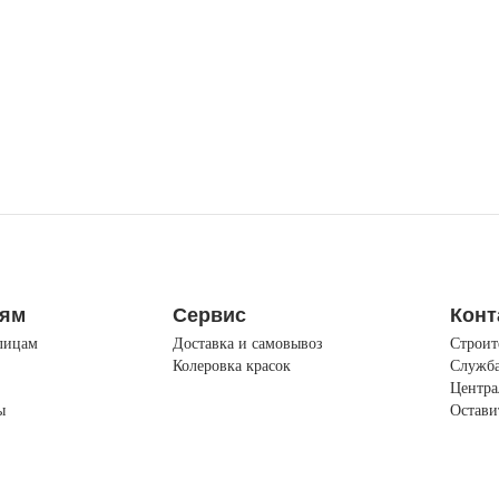
лям
Сервис
Конт
лицам
Доставка и самовывоз
Строит
Колеровка красок
Служба
Центра
ы
Остави