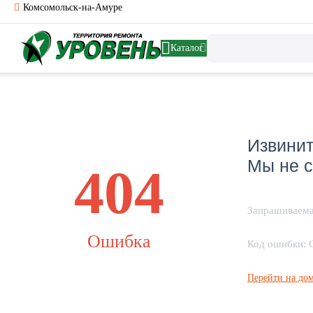
Комсомольск-на-Амуре
Каталог
Извинит
Мы не с
404
Запрашиваема
Ошибка
Код ошибки: 
Перейти на до