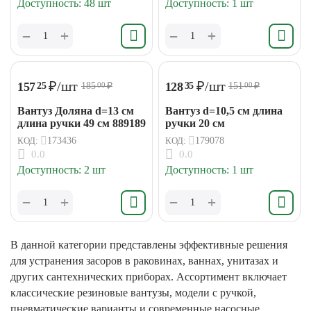
Доступность:
48 шт
Доступность:
1 шт
+
+
−
−
₽
/шт
₽
/шт
157
128
25
35
185
₽
151
₽
00
00
Вантуз Доляна d=13 см
Вантуз d=10,5 см длина
длина ручки 49 см 889189
ручки 20 см
КОД:
173436
КОД:
179078
0.0
0.0
Доступность:
2 шт
Доступность:
1 шт
+
+
−
−
В данной категории представлены эффективные решения
для устранения засоров в раковинах, ваннах, унитазах и
других сантехнических приборах. Ассортимент включает
классические резиновые вантузы, модели с ручкой,
пневматические варианты и современные насосные