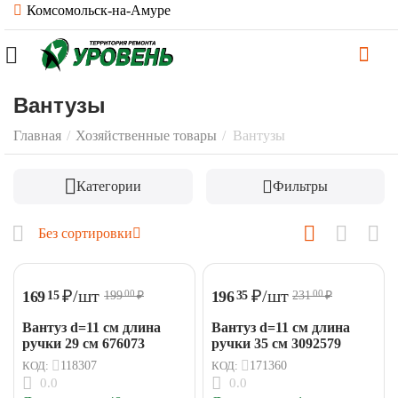
Комсомольск-на-Амуре
Вантузы
Главная
/
Хозяйственные товары
/
Вантузы
Категории
Фильтры
Без сортировки
₽
/шт
₽
/шт
169
196
15
35
199
₽
231
₽
00
00
Вантуз d=11 см длина
Вантуз d=11 см длина
ручки 29 см 676073
ручки 35 см 3092579
КОД:
118307
КОД:
171360
0.0
0.0