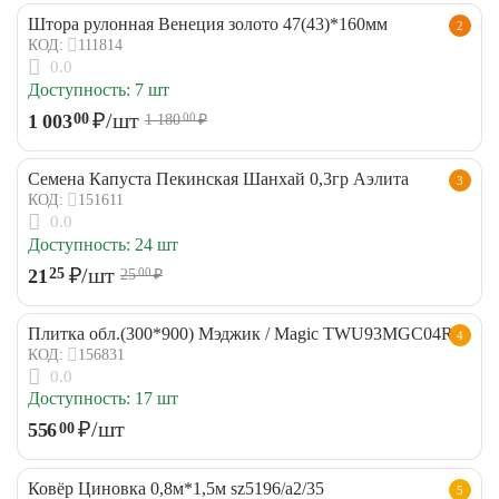
Штора рулонная Венеция золото 47(43)*160мм
2
111814
КОД:
0.0
Доступность:
7 шт
₽
/шт
1 003
00
1 180
₽
00
Семена Капуста Пекинская Шанхай 0,3гр Аэлита
3
151611
КОД:
0.0
Доступность:
24 шт
₽
/шт
21
25
25
₽
00
Плитка обл.(300*900) Мэджик / Magic TWU93MGC04R
4
156831
КОД:
0.0
Доступность:
17 шт
₽
/шт
556
00
Ковёр Циновка 0,8м*1,5м sz5196/a2/35
5