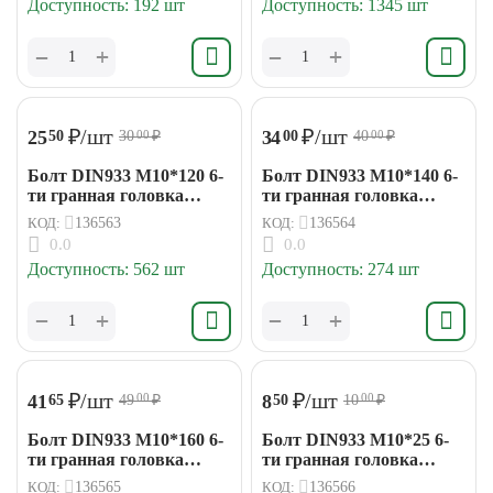
Доступность:
192 шт
Доступность:
1345 шт
+
+
−
−
₽
/шт
₽
/шт
25
34
50
00
30
₽
40
₽
00
00
Болт DIN933 М10*120 6-
Болт DIN933 М10*140 6-
ти гранная головка
ти гранная головка
(15кг/212шт)
(15кг/187шт)
КОД:
136563
КОД:
136564
0.0
0.0
Доступность:
562 шт
Доступность:
274 шт
+
+
−
−
₽
/шт
₽
/шт
41
8
65
50
49
₽
10
₽
00
00
Болт DIN933 М10*160 6-
Болт DIN933 М10*25 6-
ти гранная головка
ти гранная головка
(15кг/160шт)
(15кг/641шт)
КОД:
136565
КОД:
136566