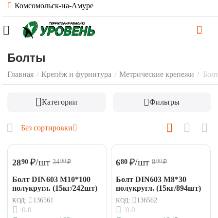
Комсомольск-на-Амуре
Болты
Главная
/
Крепёж и фурнитура
/
Метрические крепежи
/
Бол
Категории
Фильтры
Без сортировки
₽
/шт
₽
/шт
28
6
90
80
34
₽
8
₽
00
00
Болт DIN603 М10*100
Болт DIN603 М8*30
полукругл. (15кг/242шт)
полукругл. (15кг/894шт)
КОД:
136561
КОД:
136562
0.0
0.0