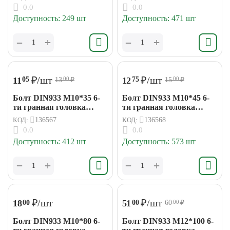
0.0
0.0
Доступность:
249 шт
Доступность:
471 шт
+
+
−
−
₽
/шт
₽
/шт
11
12
05
75
13
₽
15
₽
00
00
Болт DIN933 М10*35 6-
Болт DIN933 М10*45 6-
ти гранная головка
ти гранная головка
(15кг/523шт)
(15кг/448шт)
КОД:
136567
КОД:
136568
0.0
0.0
Доступность:
412 шт
Доступность:
573 шт
+
+
−
−
₽
/шт
₽
/шт
18
51
00
00
60
₽
00
Болт DIN933 М10*80 6-
Болт DIN933 М12*100 6-