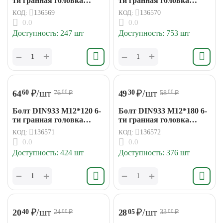
ти гранная головка
ти гранная головка
(15кг/299шт)
(15кг/170шт)
КОД:
136569
КОД:
136570
0.0
0.0
Доступность:
247 шт
Доступность:
753 шт
+
+
−
−
₽
/шт
₽
/шт
64
49
60
30
76
₽
58
₽
00
00
Болт DIN933 М12*120 6-
Болт DIN933 М12*180 6-
ти гранная головка
ти гранная головка
(15кг/149шт)
(15кг/97шт)
КОД:
136571
КОД:
136572
0.0
0.0
Доступность:
424 шт
Доступность:
376 шт
+
+
−
−
₽
/шт
₽
/шт
20
28
40
05
24
₽
33
₽
00
00