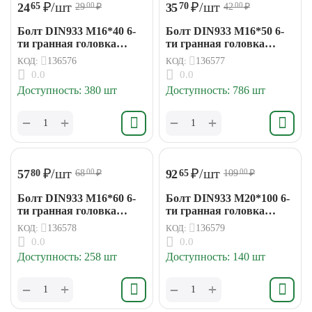
₽
/шт
₽
/шт
24
35
65
70
29
₽
42
₽
00
00
Болт DIN933 М16*40 6-
Болт DIN933 М16*50 6-
ти гранная головка
ти гранная головка
(15кг/169шт)
(15кг/145шт)
КОД:
136576
КОД:
136577
0.0
0.0
Доступность:
380 шт
Доступность:
786 шт
+
+
−
−
₽
/шт
₽
/шт
57
92
80
65
68
₽
109
₽
00
00
Болт DIN933 М16*60 6-
Болт DIN933 М20*100 6-
ти гранная головка
ти гранная головка
(15кг/127шт)
(15кг/52шт)
КОД:
136578
КОД:
136579
0.0
0.0
Доступность:
258 шт
Доступность:
140 шт
+
+
−
−