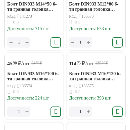
Болт DIN933 М14*50 6-
Болт DIN933 М12*80 6-
ти гранная головка
ти гранная головка
(15кг/193шт)
(15кг/202шт)
КОД:
141273
КОД:
136573
0.0
0.0
Доступность:
315 шт
Доступность:
633 шт
+
+
−
−
₽
/шт
₽
/шт
45
114
90
75
54
₽
135
₽
00
00
Болт DIN933 М16*100 6-
Болт DIN933 М16*120 6-
ти гранная головка
ти гранная головка
(15кг/85шт)
(15кг/78шт)
КОД:
136574
КОД:
136575
0.0
0.0
Доступность:
224 шт
Доступность:
393 шт
+
+
−
−