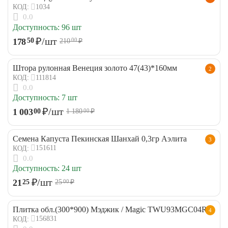
1034
КОД:
0.0
Доступность:
96 шт
₽
/шт
178
50
210
₽
00
Штора рулонная Венеция золото 47(43)*160мм
2
111814
КОД:
0.0
Доступность:
7 шт
₽
/шт
1 003
00
1 180
₽
00
Семена Капуста Пекинская Шанхай 0,3гр Аэлита
3
151611
КОД:
0.0
Доступность:
24 шт
₽
/шт
21
25
25
₽
00
Плитка обл.(300*900) Мэджик / Magic TWU93MGC04R
4
156831
КОД: