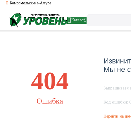
Комсомольск-на-Амуре
Каталог
Извинит
Мы не с
404
Запрашиваема
Ошибка
Код ошибки: 
Перейти на до