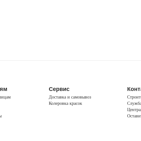
лям
Сервис
Конт
лицам
Доставка и самовывоз
Строит
Колеровка красок
Служба
Центра
ы
Остави