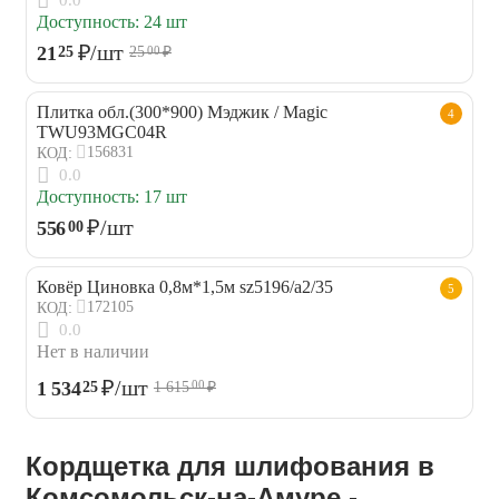
Доступность:
24 шт
₽
/шт
21
25
25
₽
00
Плитка обл.(300*900) Мэджик / Magic
4
TWU93MGC04R
156831
КОД:
0.0
Доступность:
17 шт
₽
/шт
556
00
Ковёр Циновка 0,8м*1,5м sz5196/a2/35
5
172105
КОД:
0.0
Нет в наличии
₽
/шт
1 534
25
1 615
₽
00
Кордщетка для шлифования в
Комсомольск-на-Амуре -