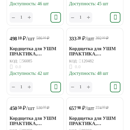
Доступность:
46 шт
Доступность:
45 шт
+
+
−
−
₽
/шт
₽
/шт
498
333
10
20
586
₽
392
₽
00
00
Кордщетка для УШМ
Кордщетка для УШМ
ПРАКТИКА,
ПРАКТИКА,
радиальная витая
чашеобразная мягкая
КОД:
56085
КОД:
120482
115мм М14
65 мм М14
0.0
0.0
Доступность:
42 шт
Доступность:
48 шт
+
+
−
−
₽
/шт
₽
/шт
450
657
50
90
530
₽
774
₽
00
00
Кордщетка для УШМ
Кордщетка для УШМ
ПРАКТИКА,
ПРАКТИКА,
чашеобразная витая
чашеобразная витая