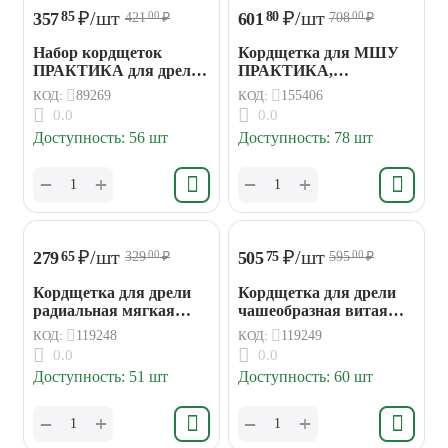
₽
/шт
₽
/шт
357
601
85
80
421
₽
708
₽
00
00
Набор кордщеток
Кордщетка для МШУ
ПРАКТИКА для дрели
ПРАКТИКА,
3шт,мягкие чаш. 50мм
чашеобразная,
КОД:
89269
КОД:
155406
радиал.
абразивная, М14, 65 мм
0.0
0.0
Доступность:
56 шт
Доступность:
78 шт
+
+
−
−
₽
/шт
₽
/шт
279
505
65
75
329
₽
595
₽
00
00
Кордщетка для дрели
Кордщетка для дрели
радиальная мягкая
чашеобразная витая
ПРАКТИКА 100 мм,
ПРАКТИКА 75 мм,
КОД:
119248
КОД:
119249
хвост 6 мм
хвост 6 мм
0.0
0.0
Доступность:
51 шт
Доступность:
60 шт
+
+
−
−