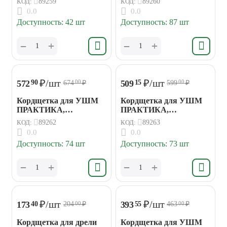
КОД:
89259
КОД:
89260
75мм М14
100мм М14
0.0
0.0
Доступность:
42 шт
Доступность:
87 шт
+
+
−
−
₽
/шт
₽
/шт
572
509
90
15
674
₽
599
₽
00
00
Кордщетка для УШМ
Кордщетка для УШМ
ПРАКТИКА,
ПРАКТИКА,
радиальная витая
радиальная с наклоном
КОД:
89262
КОД:
89263
125*22мм
витая 125мм М14
0.0
0.0
Доступность:
74 шт
Доступность:
73 шт
+
+
−
−
₽
/шт
₽
/шт
173
393
40
55
204
₽
463
₽
00
00
Кордщетка для дрели
Кордщетка для УШМ