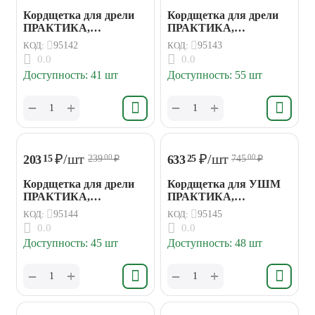
Кордщетка для дрели
Кордщетка для дрели
ПРАКТИКА,
ПРАКТИКА,
чашеобразная мягкая,
чашеобразная мягкая,
КОД:
95142
КОД:
95143
50 мм.
63 мм.
0.0
0.0
Доступность:
41 шт
Доступность:
55 шт
+
+
−
−
₽
/шт
₽
/шт
203
633
15
25
239
₽
745
₽
00
00
Кордщетка для дрели
Кордщетка для УШМ
ПРАКТИКА,
ПРАКТИКА,
чашеобразная мягкая,
чашеобразная мягкая
КОД:
95144
КОД:
95145
75 мм.
100 мм.
0.0
0.0
Доступность:
45 шт
Доступность:
48 шт
+
+
−
−