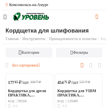
Комсомольск-на-Амуре
Кордщетка для шлифования
Главная
/
Инструменты
/
Принадлежности и оснастка
/
Кор
Категории
Фильтры
Без сортировки
₽
/шт
₽
/шт
177
454
65
75
209
₽
535
₽
00
00
Кордщетка для дрели
Кордщетка для УШМ
ПРАКТИКА,
ПРАКТИКА,
радиальная мягкая, 63
радиальная мягкая с
КОД:
89266
КОД:
120480
мм
наклоном 125 мм М14
0.0
0.0