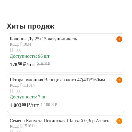
Хиты продаж
Бочонок Ду 25х15 латунь-никель
1
1034
КОД:
0.0
Доступность:
96 шт
₽
/шт
178
50
210
₽
00
Штора рулонная Венеция золото 47(43)*160мм
2
111814
КОД:
0.0
Доступность:
7 шт
₽
/шт
1 003
00
1 180
₽
00
Семена Капуста Пекинская Шанхай 0,3гр Аэлита
3
151611
КОД:
0.0