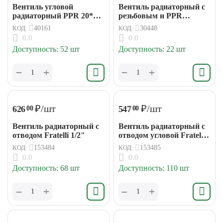
Вентиль угловой
Вентиль радиаторный с
радиаторный PPR 20*15
резьбовым и PPR
Fratelli
отводами 25*20 Fratelli
КОД:
40161
КОД:
30448
0.0
0.0
Доступность:
52 шт
Доступность:
22 шт
+
+
−
−
₽
/шт
₽
/шт
626
547
00
00
Вентиль радиаторный с
Вентиль радиаторный с
отводом Fratelli 1/2"
отводом угловой Fratelli
1/2"
КОД:
153484
КОД:
153485
0.0
0.0
Доступность:
68 шт
Доступность:
110 шт
+
+
−
−