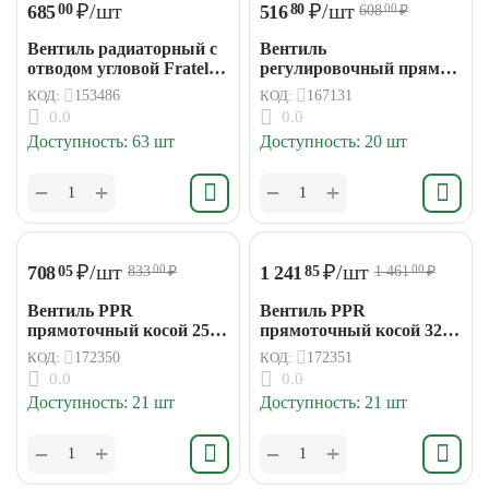
₽
/шт
₽
/шт
685
516
00
80
608
₽
00
Вентиль радиаторный с
Вентиль
отводом угловой Fratelli
регулировочный прямой
3/4"
верхний для радиатора
КОД:
153486
КОД:
167131
1/2
0.0
0.0
Доступность:
63 шт
Доступность:
20 шт
+
+
−
−
₽
/шт
₽
/шт
708
1 241
05
85
833
₽
1 461
₽
00
00
Вентиль PPR
Вентиль PPR
прямоточный косой 25
прямоточный косой 32
мм VALTEC
мм VALTEC
КОД:
172350
КОД:
172351
0.0
0.0
Доступность:
21 шт
Доступность:
21 шт
+
+
−
−