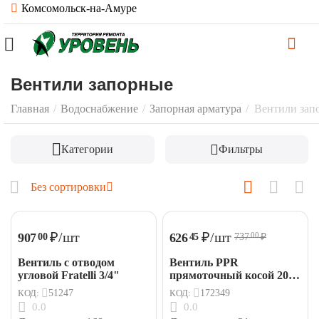
Комсомольск-на-Амуре
Вентили запорные
Главная
/
Водоснабжение
/
Запорная арматура
/
Вентили зап
Категории
Фильтры
Без сортировки
₽
/шт
₽
/шт
907
626
00
45
737
₽
00
Вентиль с отводом
Вентиль PPR
угловой Fratelli 3/4"
прямоточный косой 20
мм VALTEC
КОД:
51247
КОД:
172349
0.0
0.0