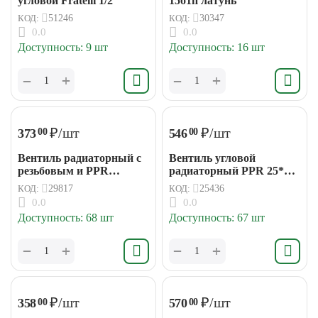
угловой Fratelli 1/2"
15б1п латунь
КОД:
51246
КОД:
30347
0.0
0.0
Доступность:
9 шт
Доступность:
16 шт
+
+
−
−
₽
/шт
₽
/шт
373
546
00
00
Вентиль радиаторный с
Вентиль угловой
резьбовым и PPR
радиаторный PPR 25*20
отводами 20*15 Fratelli
Fratelli
КОД:
29817
КОД:
25436
0.0
0.0
Доступность:
68 шт
Доступность:
67 шт
+
+
−
−
₽
/шт
₽
/шт
358
570
00
00