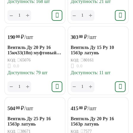
Доступность:
168 шт
Доступность:
21 шт
+
+
−
−
₽
/шт
₽
/шт
190
303
00
00
Вентиль Ду 20 Ру 16
Вентиль Ду 15 Ру 10
15кч33(18п) муфтовый
15б3р латунь
чугун
КОД:
65076
КОД:
80161
0.0
0.0
Доступность:
79 шт
Доступность:
11 шт
+
+
−
−
₽
/шт
₽
/шт
504
415
00
00
Вентиль Ду 25 Ру 16
Вентиль Ду 20 Ру 16
15б3р латунь
15б3р латунь
КОД:
38671
КОД:
7577