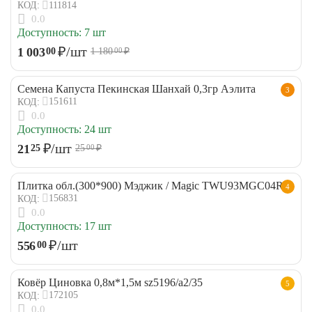
111814
КОД:
0.0
Доступность:
7 шт
₽
/шт
1 003
00
1 180
₽
00
Семена Капуста Пекинская Шанхай 0,3гр Аэлита
3
151611
КОД:
0.0
Доступность:
24 шт
₽
/шт
21
25
25
₽
00
Плитка обл.(300*900) Мэджик / Magic TWU93MGC04R
4
156831
КОД:
0.0
Доступность:
17 шт
₽
/шт
556
00
Ковёр Циновка 0,8м*1,5м sz5196/a2/35
5
172105
КОД:
0.0