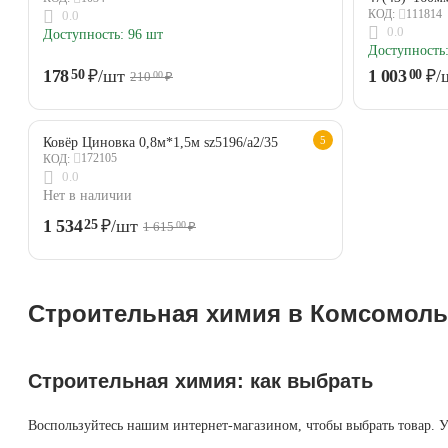
111814
КОД:
0.0
0.0
Доступность:
96 шт
Доступность
178
₽
/шт
1 003
₽
/
50
00
210
₽
00
5
Ковёр Циновка 0,8м*1,5м sz5196/a2/35
172105
КОД:
0.0
Нет в наличии
1 534
₽
/шт
25
1 615
₽
00
Строительная химия в Комсомольс
Строительная химия: как выбрать
Воспользуйтесь нашим интернет-магазином, чтобы выбрать товар. У