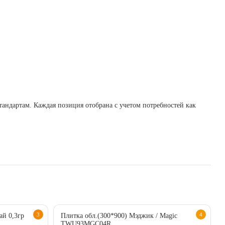
андартам. Каждая позиция отобрана с учетом потребностей как 
3
4
ай 0,3гр
Плитка обл.(300*900) Мэджик / Magic
TWU93MGC04R