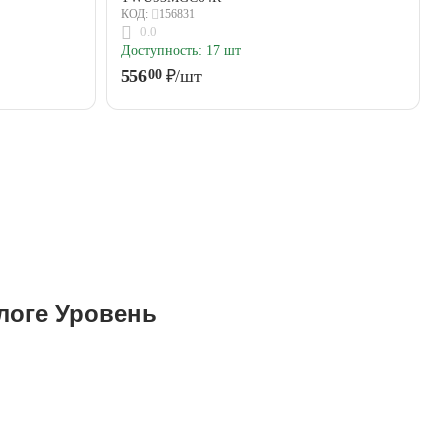
156831
КОД:
0.0
Доступность:
17 шт
556
₽
/шт
00
логе Уровень