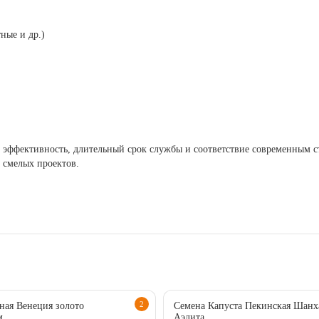
ные и др.)
 эффективность, длительный срок службы и соответствие современным ст
 смелых проектов.
2
ная Венеция золото
Семена Капуста Пекинская Шанх
м
Аэлита