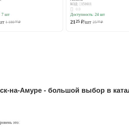
151611
КОД:
0.0
:
7 шт
Доступность:
24 шт
шт
21
₽
/шт
25
1 180
₽
25
₽
00
00
к-на-Амуре - большой выбор в ката
ровень это: