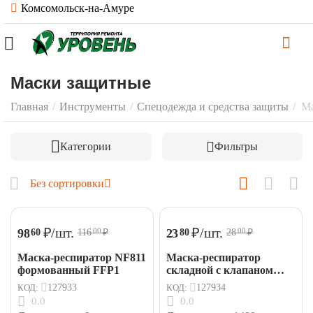
Комсомольск-на-Амуре
Маски защитные
Главная
/
Инструменты
/
Спецодежда и средства защиты
/
Ма
Категории
Фильтры
Без сортировки
₽
/шт.
₽
/шт.
98
23
60
80
116
₽
28
₽
00
00
Маска-респиратор NF811
Маска-респиратор
формованный FFP1
складной с клапаном
KN95 FFP2
КОД:
127933
КОД:
127934
0.0
0.0