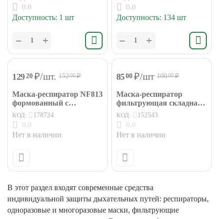
0.0
0.0
Доступность:
1 шт
Доступность:
134 шт
+
+
−
−
₽
/шт.
₽
/шт
129
85
20
00
152
₽
100
₽
00
00
Маска-респиратор NF813
Маска-респиратор
формованный с
фильтрующая складная
клапаном FFP3
с клапаном FFP1
КОД:
178724
КОД:
152543
0.0
0.0
Нет в наличии
Нет в наличии
В этот раздел входят современные средства
индивидуальной защиты дыхательных путей: респираторы,
одноразовые и многоразовые маски, фильтрующие