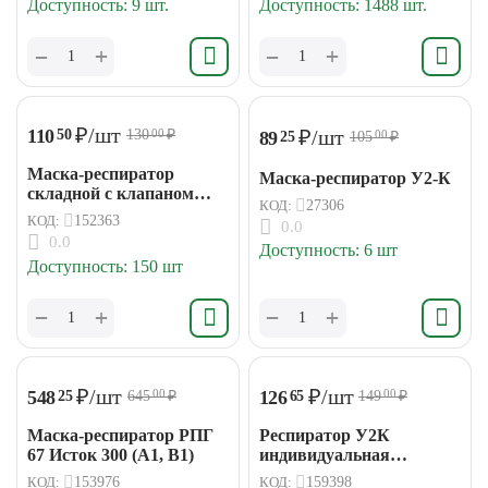
Доступность:
9 шт.
Доступность:
1488 шт.
+
+
−
−
₽
/шт
₽
/шт
110
50
130
₽
00
89
25
105
₽
00
Маска-респиратор
Маска-респиратор У2-К
складной с клапаном
КОД:
27306
НРЗ-1212 FFP2
КОД:
152363
0.0
0.0
Доступность:
6 шт
Доступность:
150 шт
+
+
−
−
₽
/шт
₽
/шт
548
126
25
65
645
₽
149
₽
00
00
Маска-респиратор РПГ
Респиратор У2К
67 Исток 300 (А1, В1)
индивидуальная
упаковка
КОД:
153976
КОД:
159398