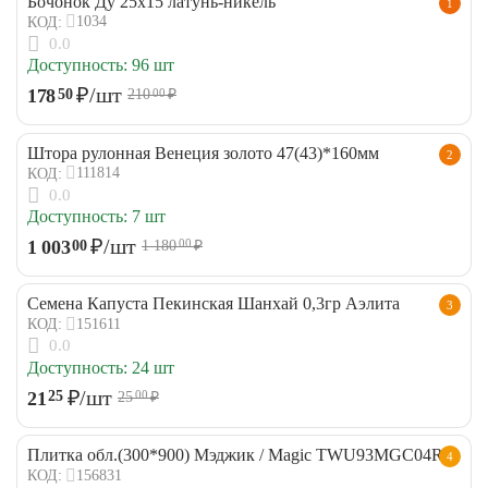
Бочонок Ду 25х15 латунь-никель
1
1034
КОД:
0.0
Доступность:
96 шт
₽
/шт
178
50
210
₽
00
Штора рулонная Венеция золото 47(43)*160мм
2
111814
КОД:
0.0
Доступность:
7 шт
₽
/шт
1 003
00
1 180
₽
00
Семена Капуста Пекинская Шанхай 0,3гр Аэлита
3
151611
КОД:
0.0
Доступность:
24 шт
₽
/шт
21
25
25
₽
00
Плитка обл.(300*900) Мэджик / Magic TWU93MGC04R
4
156831
КОД: