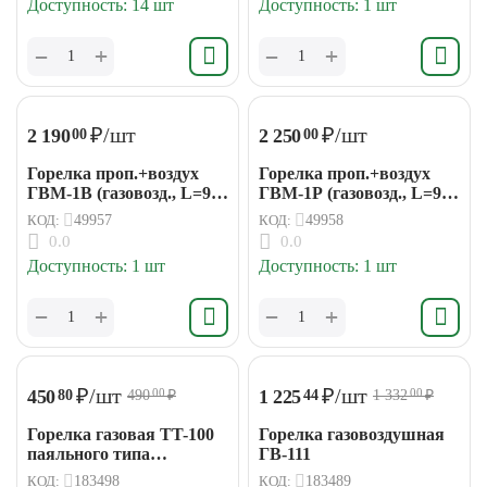
Доступность:
14 шт
Доступность:
1 шт
+
+
−
−
₽
/шт
₽
/шт
2 190
2 250
00
00
Горелка проп.+воздух
Горелка проп.+воздух
ГВМ-1В (газовозд., L=900
ГВМ-1Р (газовозд., L=900
мм, вент.) БАМЗ
мм, рычаг) БАМЗ
КОД:
49957
КОД:
49958
0.0
0.0
Доступность:
1 шт
Доступность:
1 шт
+
+
−
−
₽
/шт
₽
/шт
450
1 225
80
44
490
₽
1 332
₽
00
00
Горелка газовая TT-100
Горелка газовоздушная
паяльного типа
ГВ-111
TOURIST
КОД:
183498
КОД:
183489