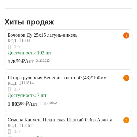
Хиты продаж
Бочонок Ду 25х15 латунь-никель
1
1034
КОД:
0.0
Доступность:
102 шт
₽
/шт
178
50
210
₽
00
Штора рулонная Венеция золото 47(43)*160мм
2
111814
КОД:
0.0
Доступность:
7 шт
₽
/шт
1 003
00
1 180
₽
00
Семена Капуста Пекинская Шанхай 0,3гр Аэлита
3
151611
КОД:
0.0