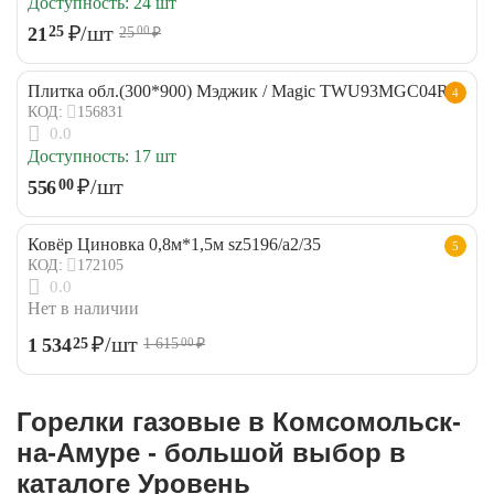
Доступность:
24 шт
₽
/шт
21
25
25
₽
00
Плитка обл.(300*900) Мэджик / Magic TWU93MGC04R
4
156831
КОД:
0.0
Доступность:
17 шт
₽
/шт
556
00
Ковёр Циновка 0,8м*1,5м sz5196/a2/35
5
172105
КОД:
0.0
Нет в наличии
₽
/шт
1 534
25
1 615
₽
00
Горелки газовые в Комсомольск-
на-Амуре - большой выбор в
каталоге Уровень