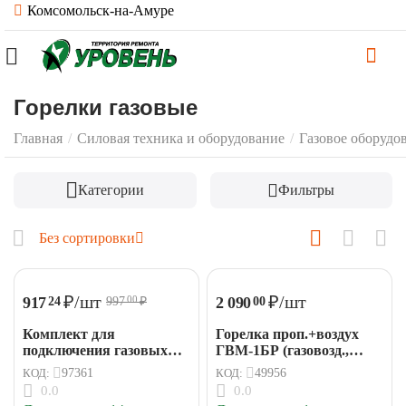
Комсомольск-на-Амуре
Горелки газовые
Главная
/
Силовая техника и оборудование
/
Газовое оборудо
Категории
Фильтры
Без сортировки
₽
/шт
₽
/шт
917
2 090
24
00
997
₽
00
Комплект для
Горелка проп.+воздух
подключения газовых
ГВМ-1БР (газовозд.,
приборов (шланг +
L=480 мм, рычаг) БАМЗ
КОД:
97361
КОД:
49956
редуктор)
0.0
0.0