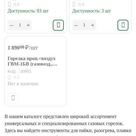
0.0
0.0
Доступность:
93 шт
Доступность:
3 шт
+
+
−
−
₽
/шт
1 890
00
Горелка проп.+воздух
ГВМ-1БВ (газовозд.,
L=480 мм, вент.) БАМЗ
КОД:
49955
0.0
Нет в наличии
В нашем каталоге представлен широкий ассортимент
универсальных и специализированных газовых горелок.
Здесь вы найдете инструменты для пайки, разогрева, плавки