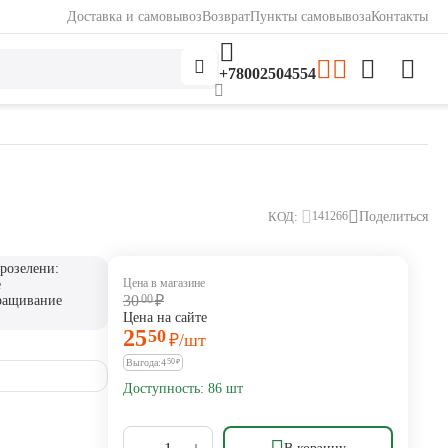
Доставка и самовывоз
Возврат
Пункты самовывоза
Контакты
+78002504554
КОД:
Поделиться
141266
розелени:
Цена в магазине
е
30
00
₽
ращивание
Цена на сайте
25
50
₽
/шт
Выгода:
4
50
₽
Доступность:
86 шт
+