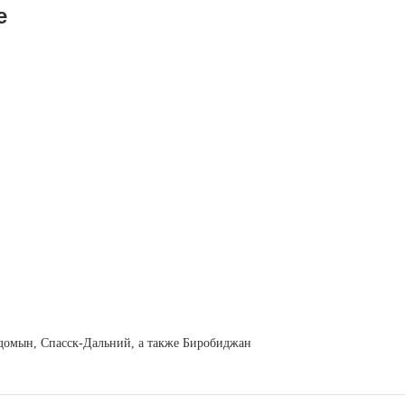
е
егдомын, Спасск-Дальний, а также Биробиджан