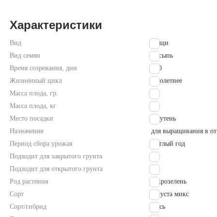
Характеристики
Вид
овощи
Вид семян
россыпь
Время созревания, дни
7-10
Жизненный цикл
однолетнее
Масса плода, гр.
900
Масса плода, кг
0.9
Место посадки
полутень
Назначение
для выращивания в о
Период сбора урожая
круглый год
Подходит для закрытого грунта
Да
Подходит для открытого грунта
Да
Род растения
микрозелень
Сорт
Капуста микс
Сорт/гибрид
смесь