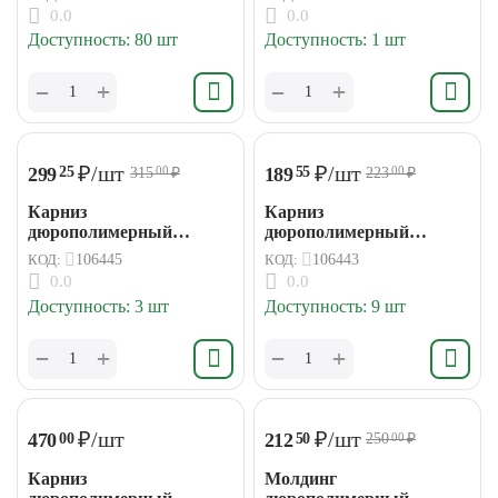
0.0
0.0
Доступность:
80 шт
Доступность:
1 шт
+
+
−
−
₽
/шт
₽
/шт
299
189
25
55
315
₽
223
₽
00
00
Карниз
Карниз
дюрополимерный
дюрополимерный
30*30*2000мм (45)
19*19*2000мм (91)
КОД:
106445
КОД:
106443
0.0
0.0
Доступность:
3 шт
Доступность:
9 шт
+
+
−
−
₽
/шт
₽
/шт
470
212
00
50
250
₽
00
Карниз
Молдинг