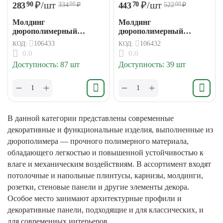
₽
/шт
₽
/шт
283
443
90
70
334
₽
522
₽
00
00
Молдинг
Молдинг
дюрополимерный
дюрополимерный
30*13*2000мм (64)
50*11*2000мм (41)
КОД:
106433
КОД:
106432
0.0
0.0
Доступность:
87 шт
Доступность:
39 шт
+
+
−
−
В данной категории представлены современные
декоративные и функциональные изделия, выполненные из
дюрополимера — прочного полимерного материала,
обладающего легкостью и повышенной устойчивостью к
влаге и механическим воздействиям. В ассортимент входят
потолочные и напольные плинтусы, карнизы, молдинги,
розетки, стеновые панели и другие элементы декора.
Особое место занимают архитектурные профили и
декоративные панели, подходящие и для классических, и
для современных интерьеров.