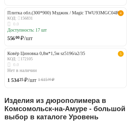
Плитка обл.(300*900) Мэджик / Magic TWU93MGC04R
4
156831
КОД:
0.0
Доступность:
17 шт
₽
/шт
556
00
Ковёр Циновка 0,8м*1,5м sz5196/a2/35
5
172105
КОД:
0.0
Нет в наличии
₽
/шт
1 534
25
1 615
₽
00
Изделия из дюрополимера в
Комсомольск-на-Амуре - большой
выбор в каталоге Уровень