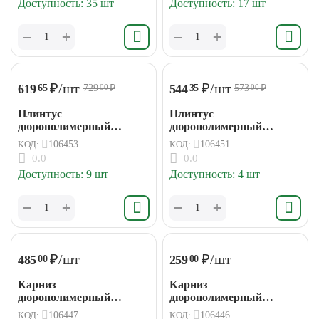
Доступность:
35 шт
Доступность:
17 шт
+
+
−
−
₽
/шт
₽
/шт
619
544
65
35
729
₽
573
₽
00
00
Плинтус
Плинтус
дюрополимерный
дюрополимерный
82*13*2000мм (23)
79*13*2000мм (24)
КОД:
106453
КОД:
106451
0.0
0.0
Доступность:
9 шт
Доступность:
4 шт
+
+
−
−
₽
/шт
₽
/шт
485
259
00
00
Карниз
Карниз
дюрополимерный
дюрополимерный
50*50*2000мм (24)
20*20*2000мм (76)
КОД:
106447
КОД:
106446