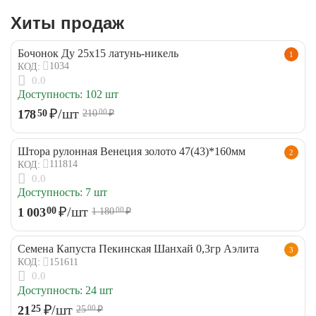
Хиты продаж
Бочонок Ду 25х15 латунь-никель
1
1034
КОД:
0.0
Доступность:
102 шт
₽
/шт
178
50
210
₽
00
Штора рулонная Венеция золото 47(43)*160мм
2
111814
КОД:
0.0
Доступность:
7 шт
₽
/шт
1 003
00
1 180
₽
00
Семена Капуста Пекинская Шанхай 0,3гр Аэлита
3
151611
КОД:
0.0
Доступность:
24 шт
₽
/шт
21
25
25
₽
00