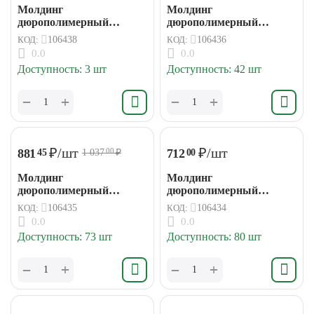
Молдинг
Молдинг
дюрополимерный
дюрополимерный
15*8*2000мм (182)
50*22*2000мм (32)
КОД:
106438
КОД:
106436
0.0
0.0
Доступность:
3 шт
Доступность:
42 шт
+
+
−
−
₽
/шт
₽
/шт
881
712
45
00
1 037
₽
00
Молдинг
Молдинг
дюрополимерный
дюрополимерный
80*12*2000мм (23)
60*20*2000мм (24)
КОД:
106435
КОД:
106434
0.0
0.0
Доступность:
73 шт
Доступность:
80 шт
+
+
−
−