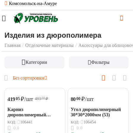
Комсомольск-на-Амуре
Изделия из дюрополимера
Главная
/
Отделочные материалы
/
Аксессуары для облицово
Категории
Фильтры
Без сортировки
₽
/шт
₽
/шт
419
80
05
00
493
₽
00
Карниз
Угол дюрополимерный
дюрополимерный
30*30*2000мм (53)
48*40*2000мм (30)
КОД:
106441
КОД:
106454
0.0
0.0