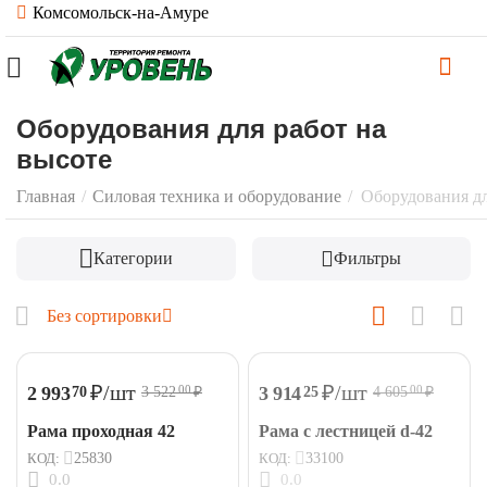
Комсомольск-на-Амуре
Оборудования для работ на
высоте
Главная
/
Силовая техника и оборудование
/
Оборудования дл
Категории
Фильтры
Без сортировки
₽
/шт
₽
/шт
2 993
3 914
70
25
3 522
₽
4 605
₽
00
00
Рама проходная 42
Рама с лестницей d-42
КОД:
25830
КОД:
33100
0.0
0.0