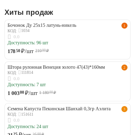
Хиты продаж
Бочонок Ду 25х15 латунь-никель
1
1034
КОД:
0.0
Доступность:
96 шт
₽
/шт
178
50
210
₽
00
Штора рулонная Венеция золото 47(43)*160мм
2
111814
КОД:
0.0
Доступность:
7 шт
₽
/шт
1 003
00
1 180
₽
00
Семена Капуста Пекинская Шанхай 0,3гр Аэлита
3
151611
КОД:
0.0
Доступность:
24 шт
₽
/шт
21
25
25
₽
00