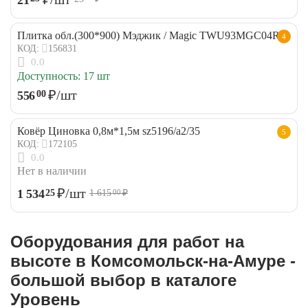
Плитка обл.(300*900) Мэджик / Magic TWU93MGC04R
4
156831
КОД:
0.0
Доступность:
17 шт
₽
/шт
556
00
Ковёр Циновка 0,8м*1,5м sz5196/a2/35
5
172105
КОД:
0.0
Нет в наличии
₽
/шт
1 534
25
1 615
₽
00
Оборудования для работ на
высоте в Комсомольск-на-Амуре -
большой выбор в каталоге
Уровень