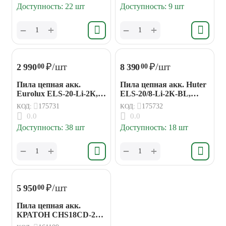
Доступность:
22 шт
Доступность:
9 шт
+
+
−
−
₽
/шт
₽
/шт
2 990
8 390
00
00
Пила цепная акк.
Пила цепная акк. Huter
Eurolux ELS-20-Li-2К,
ELS-20/8-Li-2К-BL,
2*2Ач (20В, шина 15 см)
2*4Ач (20В, шина 20
КОД:
175731
КОД:
175732
см), кейс
0.0
0.0
Доступность:
38 шт
Доступность:
18 шт
+
+
−
−
₽
/шт
5 950
00
Пила цепная акк.
КРАТОН CHS18CD-250-
OFA 18В, без АКБ и ЗУ