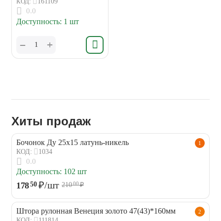
КОД:
161109
0.0
Доступность:
1 шт
+
−
Хиты продаж
Бочонок Ду 25х15 латунь-никель
1
1034
КОД:
0.0
Доступность:
102 шт
₽
/шт
178
50
210
₽
00
Штора рулонная Венеция золото 47(43)*160мм
2
111814
КОД: