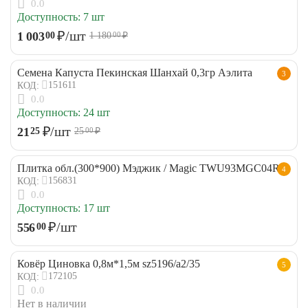
0.0
Доступность:
7 шт
₽
/шт
1 003
00
1 180
₽
00
Семена Капуста Пекинская Шанхай 0,3гр Аэлита
3
151611
КОД:
0.0
Доступность:
24 шт
₽
/шт
21
25
25
₽
00
Плитка обл.(300*900) Мэджик / Magic TWU93MGC04R
4
156831
КОД:
0.0
Доступность:
17 шт
₽
/шт
556
00
Ковёр Циновка 0,8м*1,5м sz5196/a2/35
5
172105
КОД:
0.0
Нет в наличии