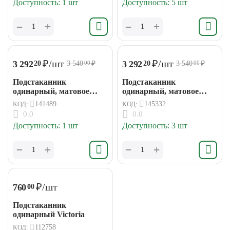
Доступность:
1 шт
Доступность:
5 шт
+
+
−
−
₽
/шт
₽
/шт
3 292
3 292
20
20
3 540
₽
3 540
₽
00
00
Подстаканник
Подстаканник
одинарный, матовое
одинарный, матовое
стекло, белый матовый
стекло, черный IDDIS
КОД:
141489
КОД:
145332
IDDIS Слайд / Slide
Слайд / Slide SLIBSG1i45
0.0
0.0
SLIWTG1i45
Доступность:
1 шт
Доступность:
3 шт
+
+
−
−
₽
/шт
760
00
Подстаканник
одинарный Victoria
КОД:
112758