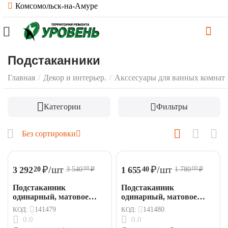
Комсомольск-на-Амуре
Подстаканники
Главная
/
Декор и интерьер.
/
Акссесуары для ванных комнат
Категории
Фильтры
Без сортировки
₽
/шт
₽
/шт
3 292
1 655
20
40
3 540
₽
1 780
₽
00
00
Подстаканник
Подстаканник
одинарный, матовое
одинарный, матовое
стекло, графит IDDIS
стекло IDDIS Сена / Sena
КОД:
141479
КОД:
141480
Слайд / Slide
SENSSG1i45
0.0
0.0
SLIGMG1i45