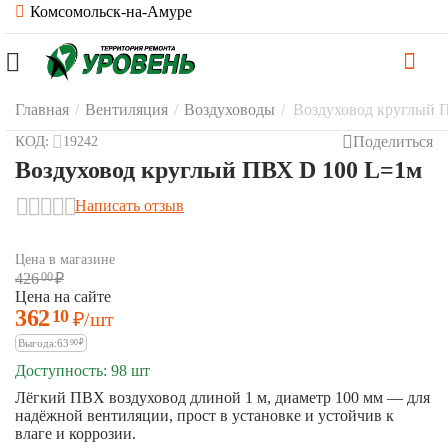
Комсомольск-на-Амуре
Главная
/
Вентиляция
/
Воздуховоды
/
Воздуховод круглый 
Поделиться
КОД:
19242
Воздуховод круглый ПВХ D 100 L=1м
Написать отзыв
Цена в магазине
426
00
₽
Цена на сайте
362
10
₽
/шт
Выгода:
63
90
₽
Доступность:
98 шт
Лёгкий ПВХ воздуховод длиной 1 м, диаметр 100 мм — для
надёжной вентиляции, прост в установке и устойчив к
влаге и коррозии.