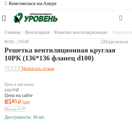
Комсомольск-на-Амуре
Главная
/
Вентиляция
/
Решетки вентиляционные
/
Решетка 
Поделиться
КОД:
19248
Решетка вентиляционная круглая
10РК (136*136 фланец d100)
Написать отзыв
Цена в магазине
101
00
₽
Цена на сайте
85
85
₽
/шт
Выгода:
15
15
₽
Доступность:
39 шт