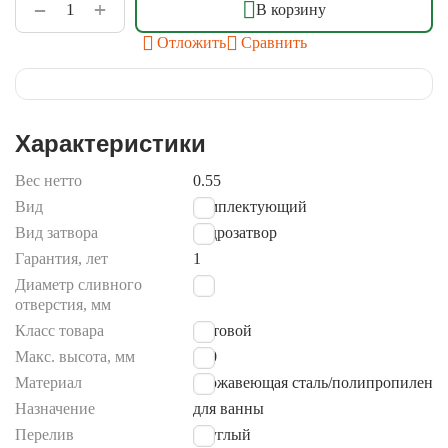
+
−
В корзину
Отложить
Сравнить
Характеристики
Вес нетто
0.55
Вид
комплектующий
Вид затвора
гидрозатвор
Гарантия, лет
1
Диаметр сливного
52
отверстия, мм
Класс товара
бытовой
Макс. высота, мм
720
Материал
нержавеющая сталь/полипропилен
Назначение
для ванны
Перелив
круглый