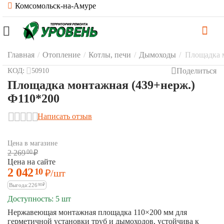
Комсомольск-на-Амуре
Главная
/
Отопление
/
Котлы, печи
/
Дымоходы
/
Площадка 
Поделиться
КОД:
50910
Площадка монтажная (439+нерж.)
Ф110*200
Написать отзыв
Цена в магазине
2 269
00
₽
Цена на сайте
2 042
10
₽
/шт
Выгода:
226
90
₽
Доступность:
5 шт
Нержавеющая монтажная площадка 110×200 мм для
герметичной установки труб и дымоходов, устойчива к