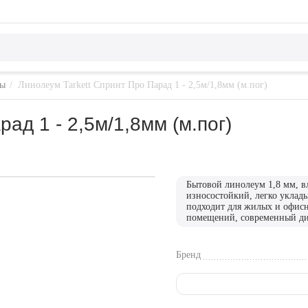
мы
/
Линолеум Tarkett Спринт Про Парад 1 - 2,5м/1,8мм (м.пог)
ад 1 - 2,5м/1,8мм (м.пог)
Бытовой линолеум 1,8 мм, в
износостойкий, легко уклады
подходит для жилых и офис
помещений, современный ди
Бренд