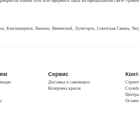
рмаркетах нашей сети или оформить заказ на официальном сайте Уровен
вск, Благовещенск, Ванино, Вяземский, Лучегорск, Советская Гавань, Ч
лям
Сервис
Конт
лицам
Доставка и самовывоз
Строит
Колеровка красок
Служба
Центра
ы
Остави