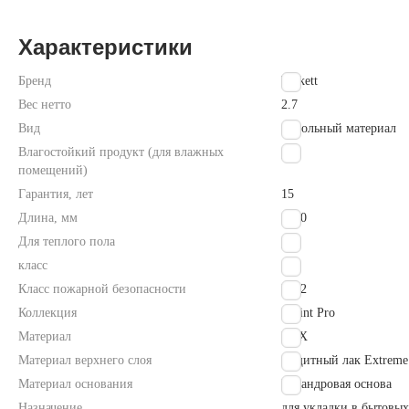
Характеристики
Бренд
Tarkett
Вес нетто
2.7
Вид
напольный материал
Влагостойкий продукт (для влажных
Да
помещений)
Гарантия, лет
15
Длина, мм
2500
Для теплого пола
Да
класс
32
Класс пожарной безопасности
КМ2
Коллекция
Sprint Pro
Материал
ПВХ
Материал верхнего слоя
Защитный лак Extreme 
Материал основания
Каландровая основа
Назначение
для укладки в бытовых