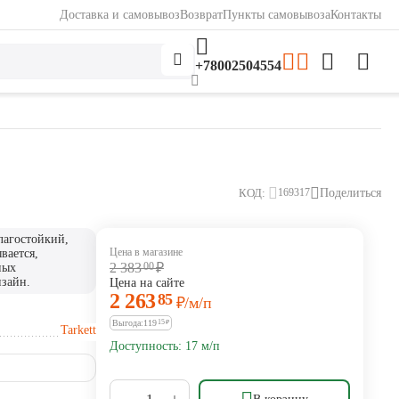
Доставка и самовывоз
Возврат
Пункты самовывоза
Контакты
+78002504554
КОД:
Поделиться
169317
лагостойкий,
Цена в магазине
вается,
2 383
00
₽
ных
зайн.
Цена на сайте
2 263
85
₽
/м/п
Выгода:
119
15
₽
Tarkett
Доступность:
17 м/п
+