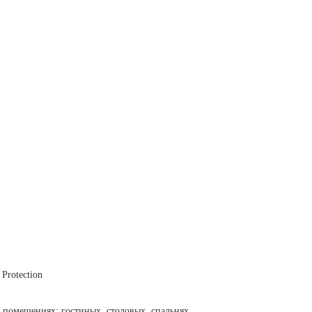
Protection
 помещениях: гостиных, столовых, спальнях