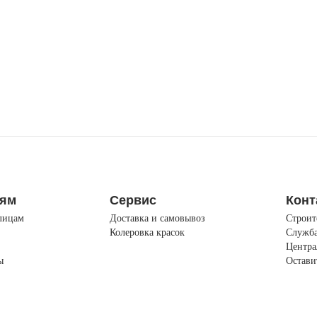
лям
Сервис
Конт
лицам
Доставка и самовывоз
Строит
Колеровка красок
Служба
Центра
ы
Остави