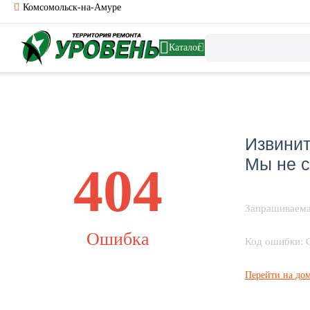
Комсомольск-на-Амуре
Каталог
Извинит
Мы не с
404
Запрашиваема
Ошибка
Код ошибки: 
Перейти на до