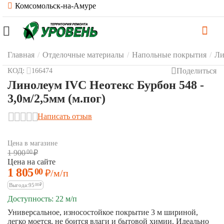
Комсомольск-на-Амуре
Главная
/
Отделочные материалы
/
Напольные покрытия
/
Ли
Поделиться
КОД:
166474
Линолеум IVC Неотекс Бурбон 548 -
3,0м/2,5мм (м.пог)
Написать отзыв
Цена в магазине
1 900
00
₽
Цена на сайте
1 805
00
₽
/м/п
Выгода:
95
00
₽
Доступность:
22 м/п
Универсальное, износостойкое покрытие 3 м шириной,
легко моется, не боится влаги и бытовой химии. Идеально