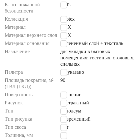
Класс пожарной
КМ5
безопасности
Коллекция
Neotex
Материал
ПВХ
Материал верхнего слоя
ПВХ
Материал основания
Вспененный слой + текстиль
Назначение
для укладки в бытовых
помещениях: гостиных, столовых,
спальнях
Палитра
Не указано
Площадь покрытия, м²
90
(ГВЛ (ГКЛ))
Поверхность
Тиснение
Рисунок
Абстрактный
Тип
линолеум
Тип рисунка
Современный
Тип скоса
Нет
Толщина, мм
2.5