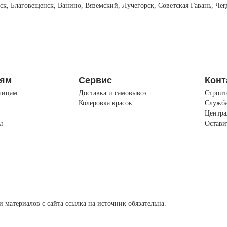
вск, Благовещенск, Ванино, Вяземский, Лучегорск, Советская Гавань, Ч
лям
Сервис
Конт
лицам
Доставка и самовывоз
Строит
Колеровка красок
Служба
Центра
ы
Остави
материалов с сайта ссылка на источник обязательна.