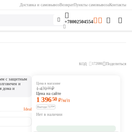
Доставка и самовывоз
Возврат
Пункты самовывоза
Контакты
+78002504554
КОД:
Поделиться
172086
 мм с защитным
Цена в магазине
долговечен и
1 470
00
₽
я дома и
Цена на сайте
1 396
50
₽
/м/п
Выгода:
73
50
₽
Ideal
Нет в наличии