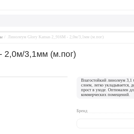
мы
/
Линолеум Glory Kansas 2_916M - 2,0м/3,1мм (м.пог)
 2,0м/3,1мм (м.пог)
Влагостойкий линолеум 3,1
слоем, легко укладывается, 
прост в уходе. Оптимален дл
коммерческих помещений.
Бренд