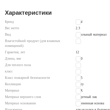
Характеристики
Бренд
Ideal
Вес нетто
2.3
Вид
напольный материал
Влагостойкий продукт (для влажных
Да
помещений)
Гарантия, лет
12
Длина, мм
2000
Для теплого пола
Да
класс
23
Класс пожарной безопасности
КМ5
Коллекция
Glory
Материал
ПВХ
Материал верхнего слоя
Защитный лак
Материал основания
Вспененная основа
Назначение
для укладки в бытовых