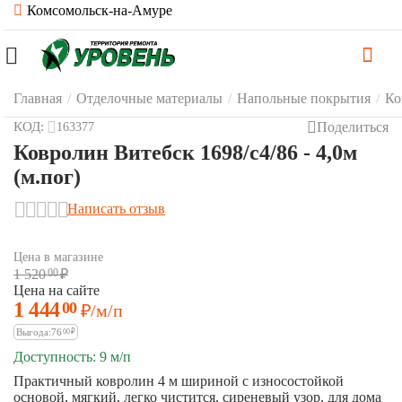
Комсомольск-на-Амуре
Главная
/
Отделочные материалы
/
Напольные покрытия
/
Ко
Поделиться
КОД:
163377
Ковролин Витебск 1698/c4/86 - 4,0м
(м.пог)
Написать отзыв
Цена в магазине
1 520
00
₽
Цена на сайте
1 444
00
₽
/м/п
Выгода:
76
00
₽
Доступность:
9 м/п
Практичный ковролин 4 м шириной с износостойкой
основой, мягкий, легко чистится, сиреневый узор, для дома