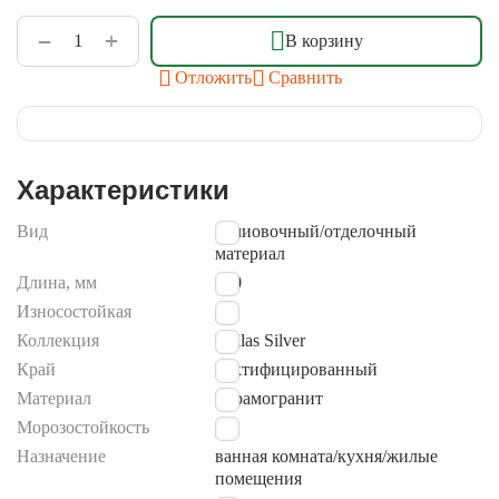
+
−
В корзину
Отложить
Сравнить
Характеристики
Вид
облиовочный/отделочный
материал
Длина, мм
600
Износостойкая
Да
Коллекция
Dallas Silver
Край
Ректифицированный
Материал
Керамогранит
Морозостойкость
Да
Назначение
ванная комната/кухня/жилые
помещения