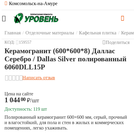
Комсомольск-на-Амуре
Главная
/
Отделочные материалы
/
Кафельная плитка
/
Керам
Поделиться
КОД:
159557
Керамогранит (600*600*8) Даллас
Серебро / Dallas Silver полированный
6060DLL15P
Написать отзыв
Цена на сайте
1 044
00
₽
/шт
Доступность:
119 шт
Полированный керамогранит 600×600 мм, серый, прочный
и влагостойкий, для пола и стен в жилых и коммерческих
помещениях, легко ухаживать.