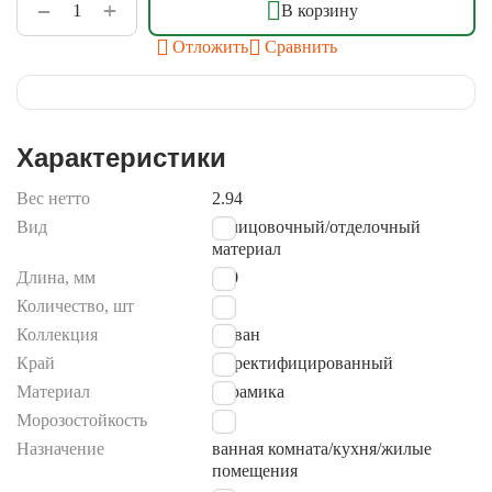
+
−
В корзину
Отложить
Сравнить
Характеристики
Вес нетто
2.94
Вид
облицовочный/отделочный
материал
Длина, мм
600
Количество, шт
10
Коллекция
Ливан
Край
не ректифицированный
Материал
Керамика
Морозостойкость
Да
Назначение
ванная комната/кухня/жилые
помещения