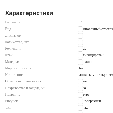
Характеристики
Вес нетто
3.3
Вид
облицовочный/отдело
Длина, мм
740
Количество, шт
7
Коллекция
Oxide
Край
Ректифицирован
Материал
Керамика
Морозостойкость
Нет
Назначение
ванная комната/кухня
Область использования
Стены
Покрываемая площадь, м²
1.274
Покрытие
Глазурь
Рисунок
Разнообразный
Тип
плитка