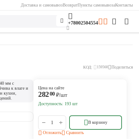
Доставка и самовывоз
Возврат
Пункты самовывоза
Контакты
+78002504554
КОД:
Поделиться
159568
40 мм с
Цена на сайте
чива к влаге и
282
00
ен кухни,
₽
/шт
щений.
Доступность:
193 шт
+
−
В корзину
Отложить
Сравнить