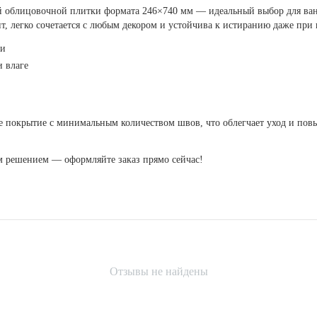
й облицовочной плитки формата 246×740 мм — идеальный выбор для ван
т, легко сочетается с любым декором и устойчива к истиранию даже при
ки
и влаге
 покрытие с минимальным количеством швов, что облегчает уход и повы
м решением — оформляйте заказ прямо сейчас!
Отзывы не найдены