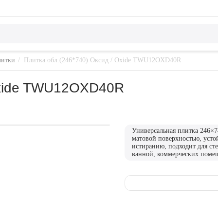
литки
/
Плитка обл.(246*740) Оксид / Oxide TWU12OXD40R
 Oxide TWU12OXD40R
Универсальная плитка 246×7
матовой поверхностью, устой
истиранию, подходит для ст
ванной, коммерческих поме