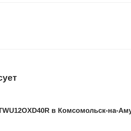
сует
de TWU12OXD40R в Комсомольск-на-Ам