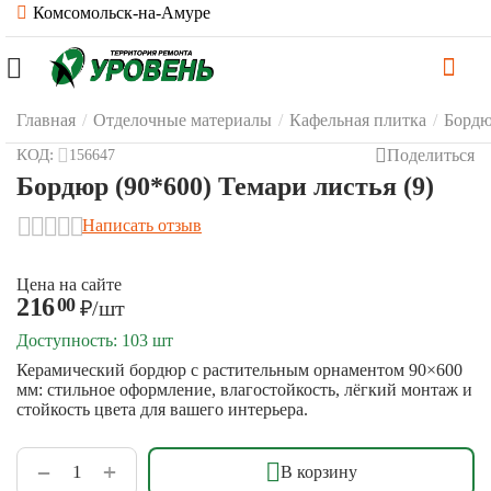
Комсомольск-на-Амуре
Главная
/
Отделочные материалы
/
Кафельная плитка
/
Бордю
Поделиться
КОД:
156647
Бордюр (90*600) Темари листья (9)
Написать отзыв
Цена на сайте
216
00
₽
/шт
Доступность:
103 шт
Керамический бордюр с растительным орнаментом 90×600
мм: стильное оформление, влагостойкость, лёгкий монтаж и
стойкость цвета для вашего интерьера.
+
−
В корзину