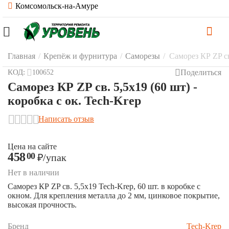
Комсомольск-на-Амуре
Главная
/
Крепёж и фурнитура
/
Саморезы
/
Саморез КР ZP св
Поделиться
КОД:
100652
Саморез КР ZP св. 5,5х19 (60 шт) -
коробка с ок. Tech-Krep
Написать отзыв
Цена на сайте
458
00
₽
/упак
Нет в наличии
Саморез КР ZP св. 5,5х19 Tech-Krep, 60 шт. в коробке с
окном. Для крепления металла до 2 мм, цинковое покрытие,
высокая прочность.
Бренд
Tech-Krep