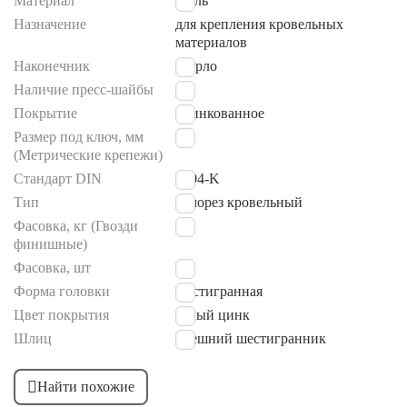
Материал
сталь
Назначение
для крепления кровельных
материалов
Наконечник
сверло
Наличие пресс-шайбы
Да
Покрытие
оцинкованное
Размер под ключ, мм
8
(Метрические крепежи)
Стандарт DIN
7504-K
Тип
саморез кровельный
Фасовка, кг (Гвозди
0,3
финишные)
Фасовка, шт
60
Форма головки
шестигранная
Цвет покрытия
белый цинк
Шлиц
внешний шестигранник
Найти похожие