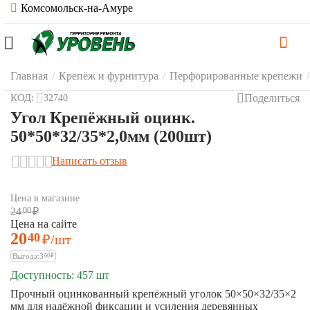
Комсомольск-на-Амуре
Главная
/
Крепёж и фурнитура
/
Перфорированные крепежи
/
Поделиться
КОД:
32740
Угол Крепёжный оцинк.
50*50*32/35*2,0мм (200шт)
Написать отзыв
Цена в магазине
24
00
₽
Цена на сайте
20
40
₽
/шт
Выгода:
3
60
₽
Доступность:
457 шт
Прочный оцинкованный крепёжный уголок 50×50×32/35×2
мм для надёжной фиксации и усиления деревянных