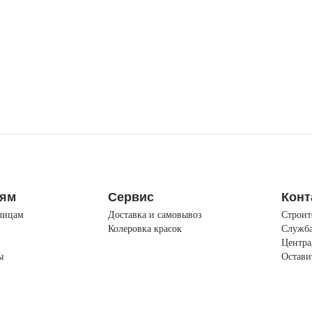
лям
Сервис
Конт
лицам
Доставка и самовывоз
Строит
Колеровка красок
Служба
Центра
ы
Остави