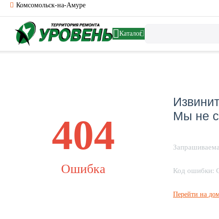
Комсомольск-на-Амуре
Каталог
Извинит
Мы не с
404
Запрашиваема
Ошибка
Код ошибки: 
Перейти на до