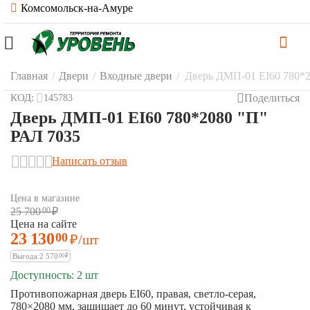
Комсомольск-на-Амуре
Главная
/
Двери
/
Входные двери
/
Дверь ДМП-01 EI60 780*2
Поделиться
КОД:
145783
Дверь ДМП-01 EI60 780*2080 "П"
РАЛ 7035
Написать отзыв
Цена в магазине
25 700
00
₽
Цена на сайте
23 130
00
₽
/шт
Выгода:
2 570
00
₽
Доступность:
2 шт
Противопожарная дверь EI60, правая, светло-серая,
780×2080 мм, защищает до 60 минут, устойчивая к