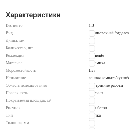
Характеристики
Вес нетто
1.3
Вид
облицовочный/отдело
Длина, мм
500
Количество, шт
12
Коллекция
Piemonte
Материал
Керамика
Морозостойкость
Нет
Назначение
ванная комната/кухня
Область использования
Внутренние работы
Поверхность
Матовая
Покрываемая площадь, м²
0.8
Рисунок
под бетон
Тип
плитка
Толщина, мм
7.5