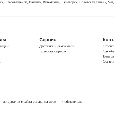
вск, Благовещенск, Ванино, Вяземский, Лучегорск, Советская Гавань, Ч
лям
Сервис
Конт
лицам
Доставка и самовывоз
Строит
Колеровка красок
Служба
Центра
ы
Остави
материалов с сайта ссылка на источник обязательна.