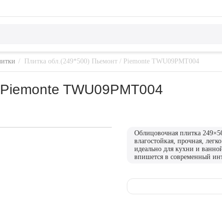
литки
/
Плитка обл.(249*500) Пьемонт / Piemonte TWU09PMT004
 / Piemonte TWU09PMT004
Облицовочная плитка 249×5
влагостойкая, прочная, легк
идеально для кухни и ванно
впишется в современный инт