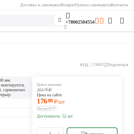
Доставка и самовывоз
Возврат
Пункты самовывоза
Контакты
+78002504554
КОД:
Поделиться
156825
00 мм:
Цена в магазине
о монтируется,
201
00
₽
й, гармонично
ерьер.
Цена на сайте
176
88
₽
/шт
Выгода:
24
12
₽
Доступность:
52 шт
+