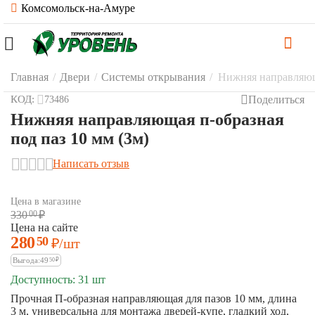
Комсомольск-на-Амуре
Главная
/
Двери
/
Системы открывания
/
Нижняя направляюща
Поделиться
КОД:
73486
Нижняя направляющая п-образная
под паз 10 мм (3м)
Написать отзыв
Цена в магазине
330
00
₽
Цена на сайте
280
50
₽
/шт
Выгода:
49
50
₽
Доступность:
31 шт
Прочная П-образная направляющая для пазов 10 мм, длина
3 м, универсальна для монтажа дверей-купе, гладкий ход,